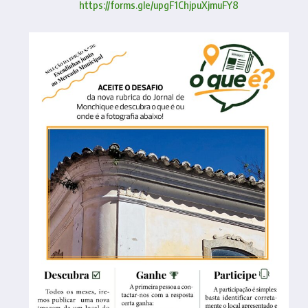
https://forms.gle/upgF1ChjpuXjmuFY8