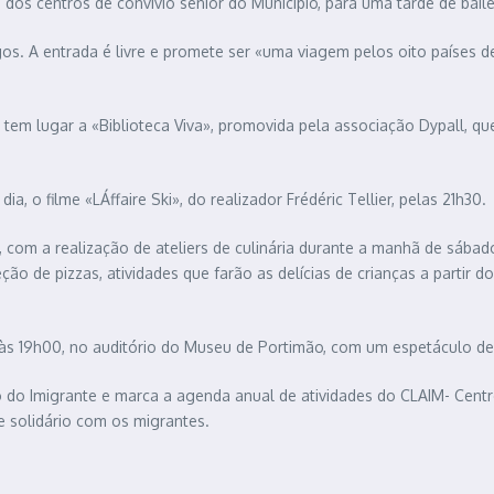
dos centros de convívio sénior do Município, para uma tarde de bail
. A entrada é livre e promete ser «uma viagem pelos oito países d
 tem lugar a «Biblioteca Viva», promovida pela associação Dypall, que
, o filme «LÁffaire Ski», do realizador Frédéric Tellier, pelas 21h30.
 com a realização de ateliers de culinária durante a manhã de sábado
o de pizzas, atividades que farão as delícias de crianças a partir d
, às 19h00, no auditório do Museu de Portimão, com um espetáculo de
ão do Imigrante e marca a agenda anual de atividades do CLAIM- Cent
e solidário com os migrantes.