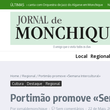
Ir para o conteúdo
ÚLTIMAS
ce: australiana canta com Orquestra de Jazz do Algarve em Monchique
Noites 
O amigo que o visita todos os dias
Local
Regiona
Home
/
Regional
/
Portimão promove «Semana Intercultural»
Cultura
Destaque
Regional
Portimão promove «Sem
Por
jornaldemonchique
Sem comentários
22 de Maio, 