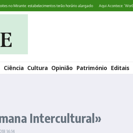
no Mirante: estabelecimentos terão horário alargado
Aqui Acontece: ‘World Pr
l
Ciência
Cultura
Opinião
Património
Editais
ana Intercultural»
2018
16:14