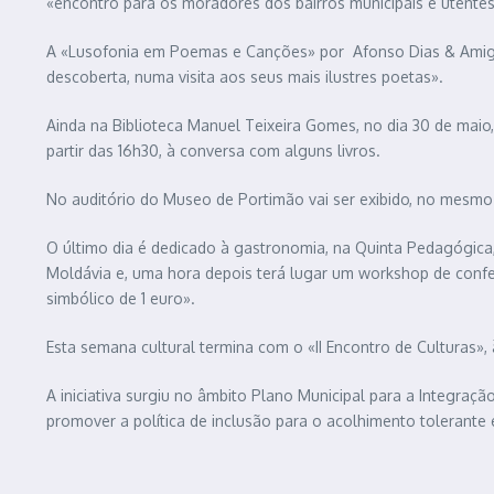
«encontro para os moradores dos bairros municipais e utentes 
A «Lusofonia em Poemas e Canções» por Afonso Dias & Amigos
descoberta, numa visita aos seus mais ilustres poetas».
Ainda na Biblioteca Manuel Teixeira Gomes, no dia 30 de maio,
partir das 16h30, à conversa com alguns livros.
No auditório do Museo de Portimão vai ser exibido, no mesmo dia
O último dia é dedicado à gastronomia, na Quinta Pedagógica,
Moldávia e, uma hora depois terá lugar um workshop de confeçã
simbólico de 1 euro».
Esta semana cultural termina com o «II Encontro de Culturas»
A iniciativa surgiu no âmbito Plano Municipal para a Integraç
promover a política de inclusão para o acolhimento tolerante 