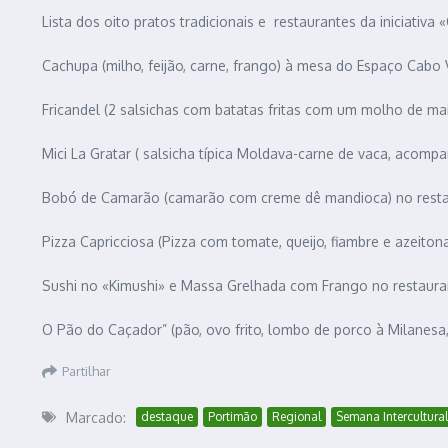
Lista dos oito pratos tradicionais e restaurantes da iniciativ
Cachupa (milho, feijão, carne, frango) à mesa do Espaço Cabo 
Fricandel (2 salsichas com batatas fritas com um molho de m
Mici La Gratar ( salsicha típica Moldava-carne de vaca, acom
Bobó de Camarão (camarão com creme dê mandioca) no restaur
Pizza Capricciosa (Pizza com tomate, queijo, fiambre e azeit
Sushi no «Kimushi» e Massa Grelhada com Frango no restaura
O Pão do Caçador” (pão, ovo frito, lombo de porco à Milanes
Partilhar
Marcado:
destaque
Portimão
Regional
Semana Intercultural