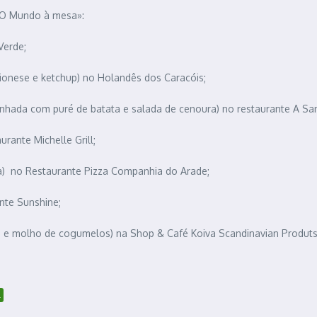
a «O Mundo à mesa»:
Verde;
aionese e ketchup) no Holandês dos Caracóis;
panhada com puré de batata e salada de cenoura) no restaurante A Sa
ante Michelle Grill;
ona) no Restaurante Pizza Companhia do Arade;
nte Sunshine;
a, e molho de cogumelos) na Shop & Café Koiva Scandinavian Produts