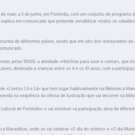
25 de maio a 3 de junho, em Portimão, com um conjunto de programa d
explica em comunicado que pretende sensibilizar «todos os cidadão
omia de diferentes países, sendo que em oito dos restaurantes da c
comunicado.
 maio, pelas 10h00, a atividade «Histórias para ouvir e contar», que i
çalves, destinada a crianças entre os 4 e os 10 anos, com a participa
dade «Contos Cá e Lá» que tem lugar habitualmente na Biblioteca Man
serida na sequência da oficina de ilustração que vai decorrer na bibli
ultural de Portimão» e vai envolver «a participação ativa de diferen
ca Maravilhas, onde se vai celebrar «O dia do vizinho» e «O dia Munic