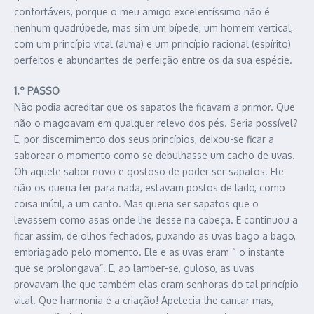
confortáveis, porque o meu amigo excelentíssimo não é
nenhum quadrúpede, mas sim um bípede, um homem vertical,
com um princípio vital (alma) e um princípio racional (espírito)
perfeitos e abundantes de perfeição entre os da sua espécie.
1.º PASSO
Não podia acreditar que os sapatos lhe ficavam a primor. Que
não o magoavam em qualquer relevo dos pés. Seria possível?
E, por discernimento dos seus princípios, deixou-se ficar a
saborear o momento como se debulhasse um cacho de uvas.
Oh aquele sabor novo e gostoso de poder ser sapatos. Ele
não os queria ter para nada, estavam postos de lado, como
coisa inútil, a um canto. Mas queria ser sapatos que o
levassem como asas onde lhe desse na cabeça. E continuou a
ficar assim, de olhos fechados, puxando as uvas bago a bago,
embriagado pelo momento. Ele e as uvas eram “ o instante
que se prolongava”. E, ao lamber-se, guloso, as uvas
provavam-lhe que também elas eram senhoras do tal princípio
vital. Que harmonia é a criação! Apetecia-lhe cantar mas,