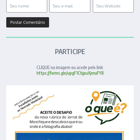
PARTICIPE
CLIQUE na imagem ou acede pelo link:
https://forms.gle/upgF1ChjpuXjmuFY8