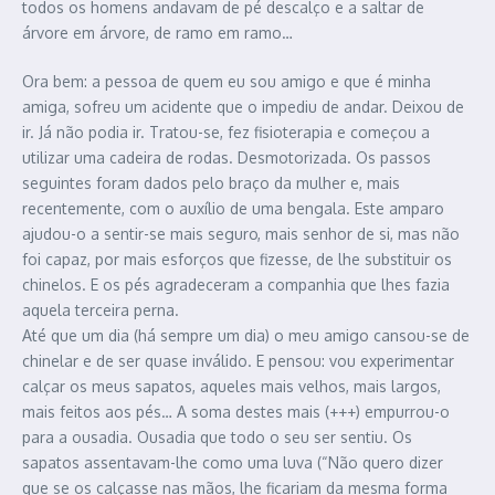
todos os homens andavam de pé descalço e a saltar de
árvore em árvore, de ramo em ramo…
Ora bem: a pessoa de quem eu sou amigo e que é minha
amiga, sofreu um acidente que o impediu de andar. Deixou de
ir. Já não podia ir. Tratou-se, fez fisioterapia e começou a
utilizar uma cadeira de rodas. Desmotorizada. Os passos
seguintes foram dados pelo braço da mulher e, mais
recentemente, com o auxílio de uma bengala. Este amparo
ajudou-o a sentir-se mais seguro, mais senhor de si, mas não
foi capaz, por mais esforços que fizesse, de lhe substituir os
chinelos. E os pés agradeceram a companhia que lhes fazia
aquela terceira perna.
Até que um dia (há sempre um dia) o meu amigo cansou-se de
chinelar e de ser quase inválido. E pensou: vou experimentar
calçar os meus sapatos, aqueles mais velhos, mais largos,
mais feitos aos pés… A soma destes mais (+++) empurrou-o
para a ousadia. Ousadia que todo o seu ser sentiu. Os
sapatos assentavam-lhe como uma luva (“Não quero dizer
que se os calçasse nas mãos, lhe ficariam da mesma forma