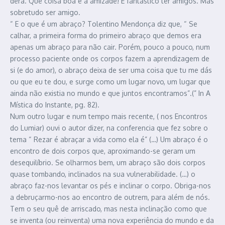
dera. Que coisa boa é a amizade! É fantástico ter amigos. Mas
sobretudo ser amigo.
“ E o que é um abraço? Tolentino Mendonça diz que, “ Se
calhar, a primeira forma do primeiro abraço que demos era
apenas um abraço para não cair. Porém, pouco a pouco, num
processo paciente onde os corpos fazem a aprendizagem de
si (e do amor), o abraço deixa de ser uma coisa que tu me dás
ou que eu te dou, e surge como um lugar novo, um lugar que
ainda não existia no mundo e que juntos encontramos”.(” In A
Mística do Instante, pg. 82).
Num outro lugar e num tempo mais recente, ( nos Encontros
do Lumiar) ouvi o autor dizer, na conferencia que fez sobre o
tema “ Rezar é abraçar a vida como ela é” (…) Um abraço é o
encontro de dois corpos que, aproximando-se geram um
desequilíbrio. Se olharmos bem, um abraço são dois corpos
quase tombando, inclinados na sua vulnerabilidade. (…) o
abraço faz-nos levantar os pés e inclinar o corpo. Obriga-nos
a debruçarmo-nos ao encontro de outrem, para além de nós.
Tem o seu quê de arriscado, mas nesta inclinação como que
se inventa (ou reinventa) uma nova experiência do mundo e da