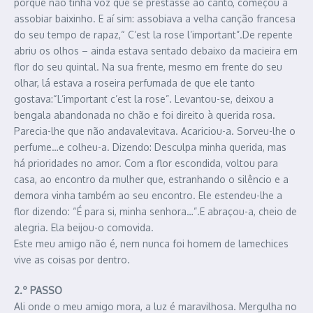
porque não tinha voz que se prestasse ao canto, começou a
assobiar baixinho. E aí sim: assobiava a velha canção francesa
do seu tempo de rapaz,“ C’est la rose l’important”.De repente
abriu os olhos – ainda estava sentado debaixo da macieira em
flor do seu quintal. Na sua frente, mesmo em frente do seu
olhar, lá estava a roseira perfumada de que ele tanto
gostava:“L’important c’est la rose”. Levantou-se, deixou a
bengala abandonada no chão e foi direito à querida rosa.
Parecia-lhe que não andavalevitava. Acariciou-a. Sorveu-lhe o
perfume…e colheu-a. Dizendo: Desculpa minha querida, mas
há prioridades no amor. Com a flor escondida, voltou para
casa, ao encontro da mulher que, estranhando o silêncio e a
demora vinha também ao seu encontro. Ele estendeu-lhe a
flor dizendo: “É para si, minha senhora…”.E abraçou-a, cheio de
alegria. Ela beijou-o comovida.
Este meu amigo não é, nem nunca foi homem de lamechices
vive as coisas por dentro.
2.º PASSO
Ali onde o meu amigo mora, a luz é maravilhosa. Mergulha no