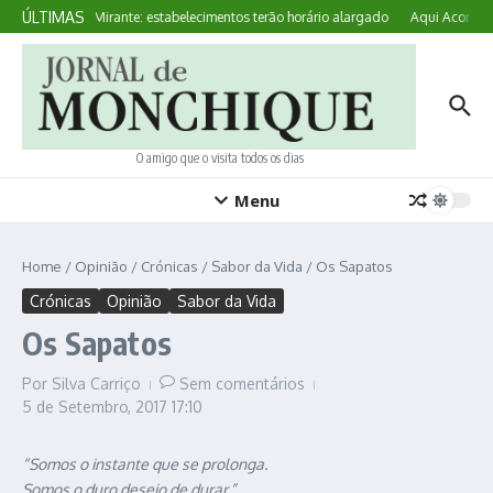
Ir para o conteúdo
ÚLTIMAS
Noites no Mirante: estabelecimentos terão horário alargado
Aqui Acontece:
O amigo que o visita todos os dias
Menu
Home
/
Opinião
/
Crónicas
/
Sabor da Vida
/
Os Sapatos
Crónicas
Opinião
Sabor da Vida
Os Sapatos
Por
Silva Carriço
Sem comentários
5 de Setembro, 2017
17:10
“Somos o instante que se prolonga.
Somos o duro desejo de durar.”