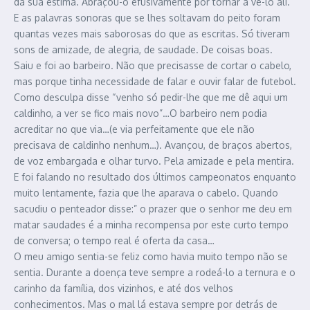
da sua estima. Abraçou-o efusivamente por tornar a vê-lo ali.
E as palavras sonoras que se lhes soltavam do peito foram
quantas vezes mais saborosas do que as escritas. Só tiveram
sons de amizade, de alegria, de saudade. De coisas boas.
Saiu e foi ao barbeiro. Não que precisasse de cortar o cabelo,
mas porque tinha necessidade de falar e ouvir falar de futebol.
Como desculpa disse “venho só pedir-lhe que me dê aqui um
caldinho, a ver se fico mais novo”…O barbeiro nem podia
acreditar no que via…(e via perfeitamente que ele não
precisava de caldinho nenhum…). Avançou, de braços abertos,
de voz embargada e olhar turvo. Pela amizade e pela mentira.
E foi falando no resultado dos últimos campeonatos enquanto
muito lentamente, fazia que lhe aparava o cabelo. Quando
sacudiu o penteador disse:” o prazer que o senhor me deu em
matar saudades é a minha recompensa por este curto tempo
de conversa; o tempo real é oferta da casa…
O meu amigo sentia-se feliz como havia muito tempo não se
sentia. Durante a doença teve sempre a rodeá-lo a ternura e o
carinho da família, dos vizinhos, e até dos velhos
conhecimentos. Mas o mal lá estava sempre por detrás de