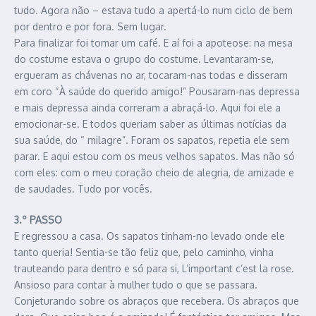
tudo. Agora não – estava tudo a apertá-lo num ciclo de bem
por dentro e por fora. Sem lugar.
Para finalizar foi tomar um café. E aí foi a apoteose: na mesa
do costume estava o grupo do costume. Levantaram-se,
ergueram as chávenas no ar, tocaram-nas todas e disseram
em coro “À saúde do querido amigo!” Pousaram-nas depressa
e mais depressa ainda correram a abraçá-lo. Aqui foi ele a
emocionar-se. E todos queriam saber as últimas notícias da
sua saúde, do “ milagre”. Foram os sapatos, repetia ele sem
parar. E aqui estou com os meus velhos sapatos. Mas não só
com eles: com o meu coração cheio de alegria, de amizade e
de saudades. Tudo por vocês.
3.º PASSO
E regressou a casa. Os sapatos tinham-no levado onde ele
tanto queria! Sentia-se tão feliz que, pelo caminho, vinha
trauteando para dentro e só para si, L’important c’est la rose.
Ansioso para contar à mulher tudo o que se passara.
Conjeturando sobre os abraços que recebera. Os abraços que