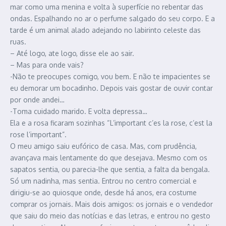
mar como uma menina e volta à superfície no rebentar das
ondas. Espalhando no ar o perfume salgado do seu corpo. E a
tarde é um animal alado adejando no labirinto celeste das
ruas.
– Até logo, ate logo, disse ele ao sair.
– Mas para onde vais?
-Não te preocupes comigo, vou bem. E não te impacientes se
eu demorar um bocadinho. Depois vais gostar de ouvir contar
por onde andei…
-Toma cuidado marido. E volta depressa…
Ela e a rosa ficaram sozinhas “L’important c’es la rose, c’est la
rose l’important”.
O meu amigo saiu eufórico de casa. Mas, com prudência,
avançava mais lentamente do que desejava. Mesmo com os
sapatos sentia, ou parecia-lhe que sentia, a falta da bengala.
Só um nadinha, mas sentia. Entrou no centro comercial e
dirigiu-se ao quiosque onde, desde há anos, era costume
comprar os jornais. Mais dois amigos: os jornais e o vendedor
que saiu do meio das notícias e das letras, e entrou no gesto