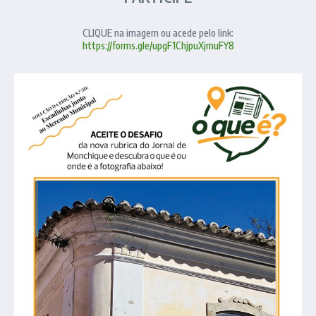
CLIQUE na imagem ou acede pelo link:
https://forms.gle/upgF1ChjpuXjmuFY8