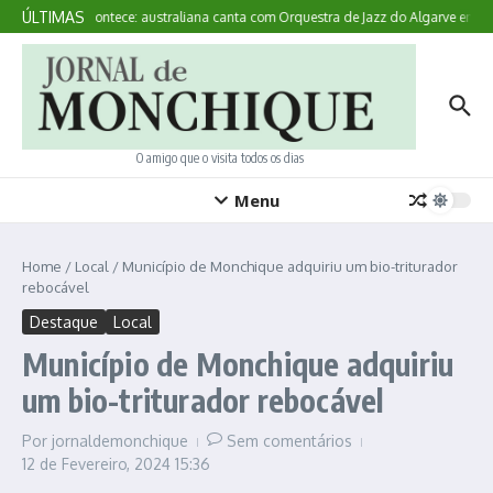
Ir para o conteúdo
ÚLTIMAS
Aqui Acontece: australiana canta com Orquestra de Jazz do Algarve em M
O amigo que o visita todos os dias
Menu
Home
/
Local
/
Município de Monchique adquiriu um bio-triturador
rebocável
Destaque
Local
Município de Monchique adquiriu
um bio-triturador rebocável
Por
jornaldemonchique
Sem comentários
12 de Fevereiro, 2024
15:36