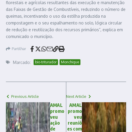
florestais e agrícolas resultantes das execução e manutenção
das Faixas de Gestão de Combustíveis, reduzindo o número de
queimas, incentivando o uso da estilha produzida na
compostagem e o seu espalhamento no solo, lógica circular
de redução e reutilização dos recursos primários”, explica em
comunicado o município.
Partilhar
Marcado:
bio-triturador
Monchique
Previous Article
Next Article
AMAL
AMAL
promo
promo
veu
veu
ação
reuniõ
de
es com