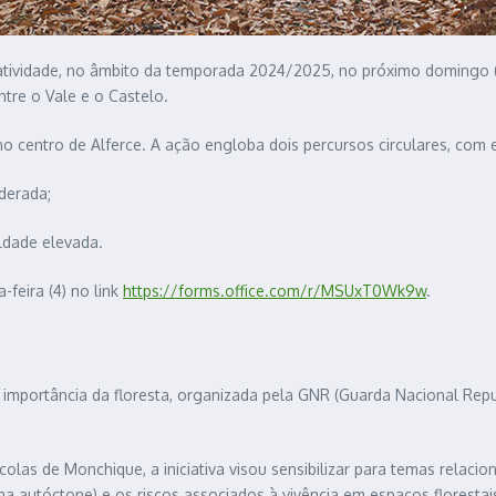
tividade, no âmbito da temporada 2024/2025, no próximo domingo (6)
tre o Vale e o Castelo.
 centro de Alferce. A ação engloba dois percursos circulares, com ex
derada;
ldade elevada.
-feira (4) no link
https://forms.office.com/r/MSUxT0Wk9w
.
 importância da floresta, organizada pela GNR (Guarda Nacional Rep
las de Monchique, a iniciativa visou sensibilizar para temas relaci
una autóctone) e os riscos associados à vivência em espaços florestai