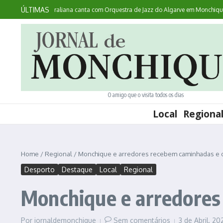
Ir para o conteúdo
ÚLTIMAS
ontece: australiana canta com Orquestra de Jazz do Algarve em Monchique
Noi
O amigo que o visita todos os dias
Local
Regiona
Home
/
Regional
/
Monchique e arredores recebem caminhadas e c
Desporto
Destaque
Local
Regional
Monchique e arredores
Por
jornaldemonchique
Sem comentários
3 de Abril, 2