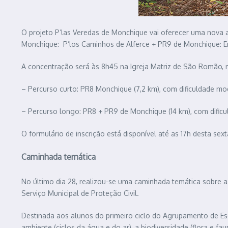
O projeto P’las Veredas de Monchique vai oferecer uma nova a
Monchique: P’los Caminhos de Alferce + PR9 de Monchique: En
A concentração será às 8h45 na Igreja Matriz de São Romão, no
– Percurso curto: PR8 Monchique (7,2 km), com dificuldade mo
– Percurso longo: PR8 + PR9 de Monchique (14 km), com dificu
O formulário de inscrição está disponível até as 17h desta sexta
Caminhada temática
No último dia 28, realizou-se uma caminhada temática sobre a
Serviço Municipal de Proteção Civil.
Destinada aos alunos do primeiro ciclo do Agrupamento de Esco
ambiente (ciclos da água e do ar), a biodiversidade (flora e fa