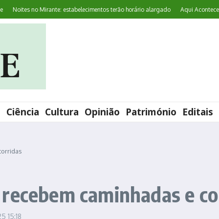
tes no Mirante: estabelecimentos terão horário alargado
Aqui Acontece: ‘World
l
Ciência
Cultura
Opinião
Património
Editais
orridas
 recebem caminhadas e co
025
15:18