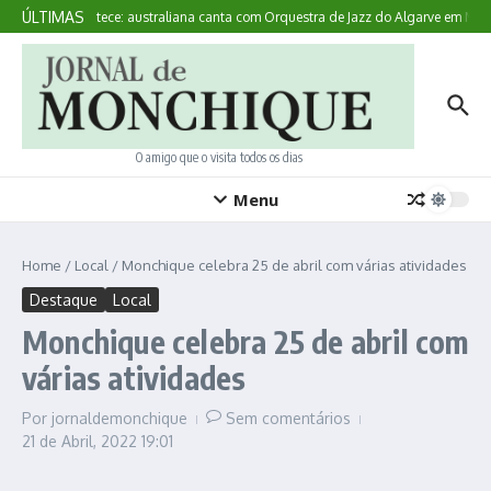
Ir para o conteúdo
ÚLTIMAS
Aqui Acontece: australiana canta com Orquestra de Jazz do Algarve em Mon
O amigo que o visita todos os dias
Menu
Home
/
Local
/
Monchique celebra 25 de abril com várias atividades
Destaque
Local
Monchique celebra 25 de abril com
várias atividades
Por
jornaldemonchique
Sem comentários
21 de Abril, 2022
19:01