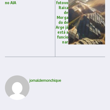
no AIA
fotovo
ltaica
de
Morga
do de
Arge já
está a
funcio
nar
jornaldemonchique