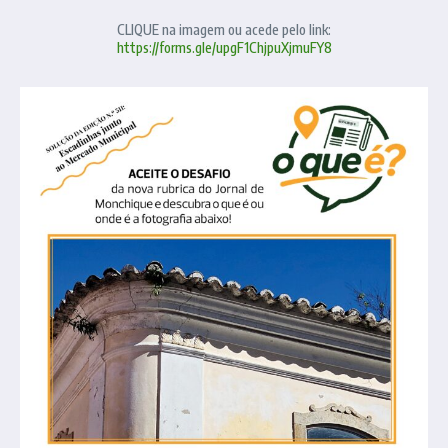
CLIQUE na imagem ou acede pelo link:
https://forms.gle/upgF1ChjpuXjmuFY8