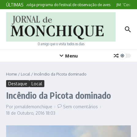
Ir para o conteúdo
ÚLTIMAS
Sagres divulga programa do festival de observação de aves
JM: ‘Cosedura
O amigo que o visita todos os dias
Menu
Home
/
Local
/
Incêndio da Picota dominado
Destaque
Local
Incêndio da Picota dominado
Por
jornaldemonchique
Sem comentários
18 de Outubro, 2016
18:03