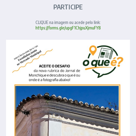
PARTICIPE
CLIQUE na imagem ou acede pelo link:
https://forms.gle/upgF1ChjpuXjmuFY8