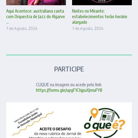
Aqui Acontece: australiana canta
Noites no Mirante:
com Orquestra de Jazz do Algarve
estabelecimentos terão horário
...
alargado
7 de Agosto, 2026
7 de Agosto, 2026
PARTICIPE
CLIQUE na imagem ou acede pelo link:
https://forms.gle/upgF1ChjpuXjmuFY8