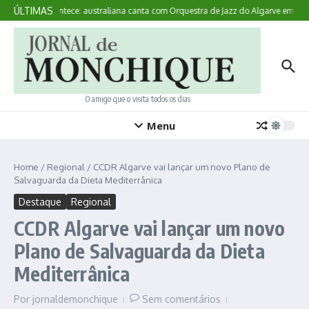
Ir para o conteúdo
ÚLTIMAS
Aqui Acontece: australiana canta com Orquestra de Jazz do Algarve em Mon
O amigo que o visita todos os dias
Menu
Home
/
Regional
/
CCDR Algarve vai lançar um novo Plano de
Salvaguarda da Dieta Mediterrânica
Destaque
Regional
CCDR Algarve vai lançar um novo
Plano de Salvaguarda da Dieta
Mediterrânica
Por
jornaldemonchique
Sem comentários