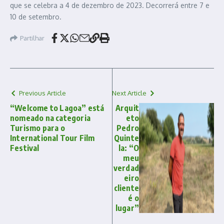
que se celebra a 4 de dezembro de 2023. Decorrerá entre 7 e
10 de setembro.
Partilhar
Previous Article
Next Article
“Welcome to Lagoa” está
Arquit
nomeado na categoria
eto
Turismo para o
Pedro
International Tour Film
Quinte
Festival
la: “O
meu
verdad
eiro
cliente
é o
lugar”