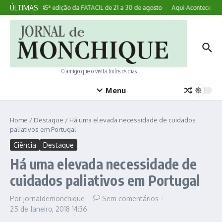
Ir para o conteúdo
ÚLTIMAS
Lagoa realiza 45ª edição da FATACIL de 21 a 30 de agosto
Aqui Acontece: Mon
O amigo que o visita todos os dias
Menu
Home
/
Destaque
/
Há uma elevada necessidade de cuidados
paliativos em Portugal
Ciência
Destaque
Há uma elevada necessidade de
cuidados paliativos em Portugal
Por
jornaldemonchique
Sem comentários
25 de Janeiro, 2018
14:36