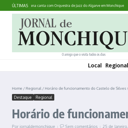
Ir para o conteúdo
ÚLTIMAS
ntece: australiana canta com Orquestra de Jazz do Algarve em Monchique
Noit
O amigo que o visita todos os dias
Local
Regiona
Home
/
Regional
/
Horário de funcionamento do Castelo de Silves 
Destaque
Regional
Horário de funcionamen
Por
jornaldemonchique
Sem comentários
25 de Janeiro