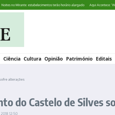
es no Mirante: estabelecimentos terão horário alargado
Aqui Acontece: ‘World 
l
Ciência
Cultura
Opinião
Património
Editais
sofre alterações
to do Castelo de Silves so
, 2018
12:50