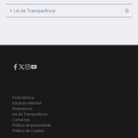
Lei da Transparência
(1)
Ficha técnica
Estatuto editorial
Assinaturas
Lei da Transparência
Contactos
Política de privacidade
Política de Cookies