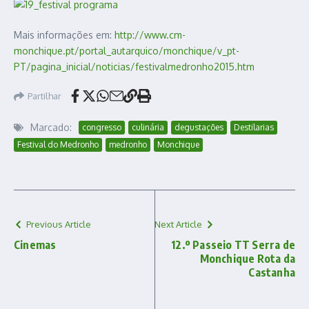
Mais informações em:
http://www.cm-
monchique.pt/portal_autarquico/monchique/v_pt-
PT/pagina_inicial/noticias/festivalmedronho2015.htm
Partilhar
Marcado:
congresso
culinária
degustações
Destilarias
Festival do Medronho
medronho
Monchique
Previous Article
Next Article
Cinemas
12.º Passeio TT Serra de
Monchique Rota da
Castanha