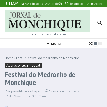
Ir para o conteúdo
ÚLTIMAS
Lagoa realiza 45ª edição da FATACIL de 21 a 30 de agosto
Aqui Acontece:
O amigo que o visita todos os dias
Menu
Home
/
Local
/
Festival do Medronho de Monchique
Aqui acontece
Local
Festival do Medronho de
Monchique
Por
jornaldemonchique
Sem comentários
19 de Novembro, 2015
11:44