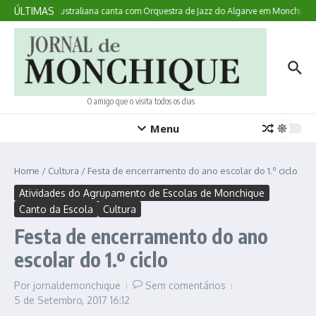
Ir para o conteúdo
ÚLTIMAS
ui Acontece: australiana canta com Orquestra de Jazz do Algarve em Monchique
O amigo que o visita todos os dias
Menu
Home
/
Cultura
/
Festa de encerramento do ano escolar do 1.º ciclo
Atividades do Agrupamento de Escolas de Monchique
Canto da Escola
Cultura
Festa de encerramento do ano
escolar do 1.º ciclo
Por
jornaldemonchique
Sem comentários
5 de Setembro, 2017
16:12