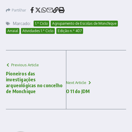
Partilhar
Marcado:
1.º Ciclo
Agrupamento de Escolas de Monchique
Arraial
Atividades 1.º Ciclo
Edição n.º 407
Previous Article
Pioneiros das
investigações
Next Article
arqueológicas no concelho
de Monchique
O 11 do JDM