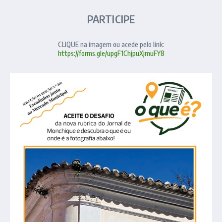
PARTICIPE
CLIQUE na imagem ou acede pelo link:
https://forms.gle/upgF1ChjpuXjmuFY8