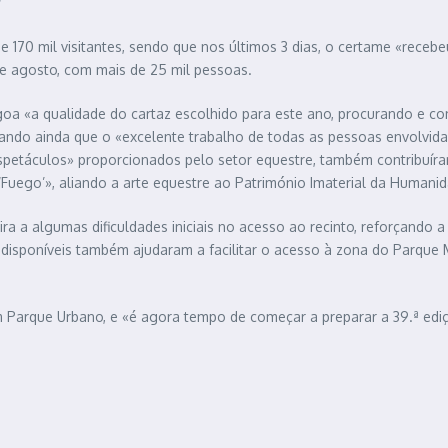
 170 mil visitantes, sendo que nos últimos 3 dias, o certame «recebe
5 de agosto, com mais de 25 mil pessoas.
goa «a qualidade do cartaz escolhido para este ano, procurando e c
inhando ainda que o «excelente trabalho de todas as pessoas envolv
spetáculos» proporcionados pelo setor equestre, também contribuíram
Fuego’», aliando a arte equestre ao Património Imaterial da Humani
 a algumas dificuldades iniciais no acesso ao recinto, reforçando a o
disponíveis também ajudaram a facilitar o acesso à zona do Parque M
um Parque Urbano, e «é agora tempo de começar a preparar a 39.ª edi