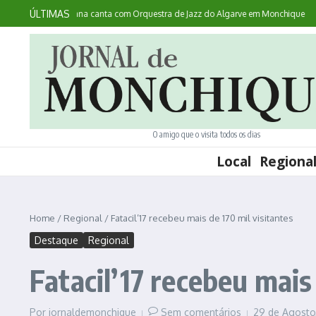
Ir para o conteúdo
ÚLTIMAS
ntece: australiana canta com Orquestra de Jazz do Algarve em Monchique
Noit
O amigo que o visita todos os dias
Local
Regiona
Home
/
Regional
/
Fatacil’17 recebeu mais de 170 mil visitantes
Destaque
Regional
Fatacil’17 recebeu mais
Por
jornaldemonchique
Sem comentários
29 de Agosto