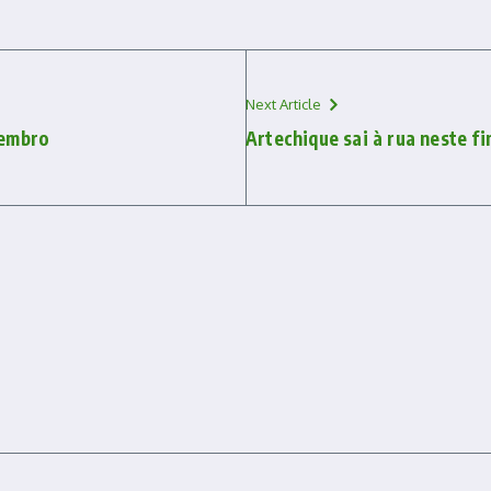
Next Article
tembro
Artechique sai à rua neste f