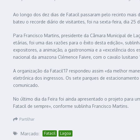
Ao longo dos dez dias de Fatacil passaram pelo recinto mais de
bateu o recorde diário de visitantes, foi na sexta-feira, dia 2
Para Francisco Martins, presidente da Câmara Municipal de La
etárias, foi uma das razões para o êxito desta edição», subl
expositores, a animação, a gastronomia e a «excelência dos e
nacional da amazona Clémence Faivre, com o cavalo lusitano ‘
A organização da Fatacil’17 respondeu assim «da melhor maneira
eletrónica dos ingressos. Os sete parques de estacionamento 
comunicado.
No último dia da Feira foi ainda apresentado o projeto para 
Fatacil de sempre», conforme sublinha Francisco Martins.
Partilhar
Marcado:
Fatacil
Lagoa