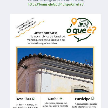
https://forms.gle/upgF1ChjpuXjmuFY8