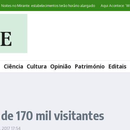
es no Mirante: estabelecimentos terão horário alargado
Aqui Acontece: ‘World 
l
Ciência
Cultura
Opinião
Património
Editais
 de 170 mil visitantes
, 2017
17:54