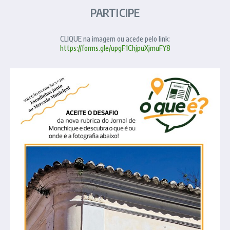
PARTICIPE
CLIQUE na imagem ou acede pelo link:
https://forms.gle/upgF1ChjpuXjmuFY8