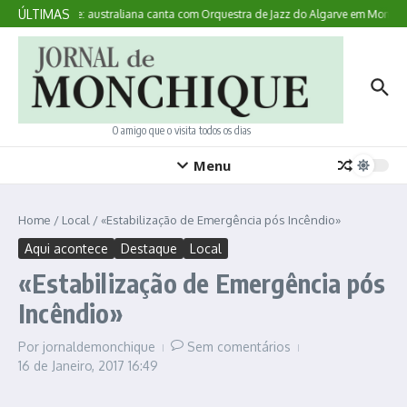
Ir para o conteúdo
ÚLTIMAS
Aqui Acontece: australiana canta com Orquestra de Jazz do Algarve em Monchiq
O amigo que o visita todos os dias
Menu
Home
/
Local
/
«Estabilização de Emergência pós Incêndio»
Aqui acontece
Destaque
Local
«Estabilização de Emergência pós
Incêndio»
Por
jornaldemonchique
Sem comentários
16 de Janeiro, 2017
16:49