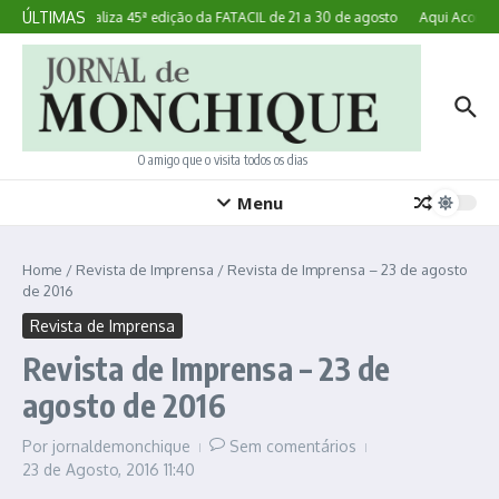
Ir para o conteúdo
ÚLTIMAS
Lagoa realiza 45ª edição da FATACIL de 21 a 30 de agosto
Aqui Acontece
O amigo que o visita todos os dias
Menu
Home
/
Revista de Imprensa
/
Revista de Imprensa – 23 de agosto
de 2016
Revista de Imprensa
Revista de Imprensa – 23 de
agosto de 2016
Por
jornaldemonchique
Sem comentários
23 de Agosto, 2016
11:40