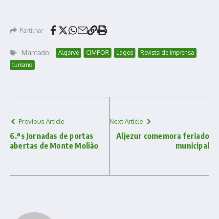
Partilhar
Marcado:
Algarve
CIMPOR
Lagos
Revista de imprensa
turismo
Previous Article
Next Article
6.ªs Jornadas de portas
Aljezur comemora feriado
abertas de Monte Molião
municipal