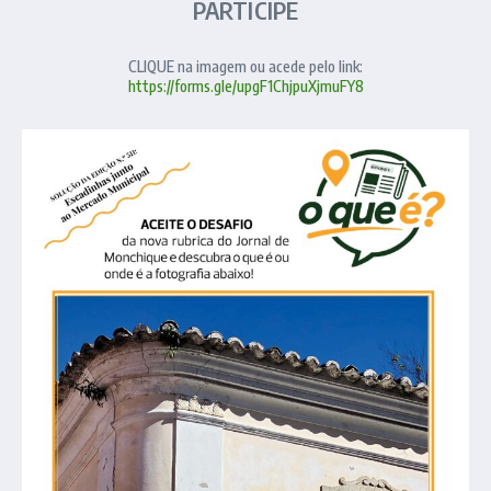
PARTICIPE
CLIQUE na imagem ou acede pelo link:
https://forms.gle/upgF1ChjpuXjmuFY8