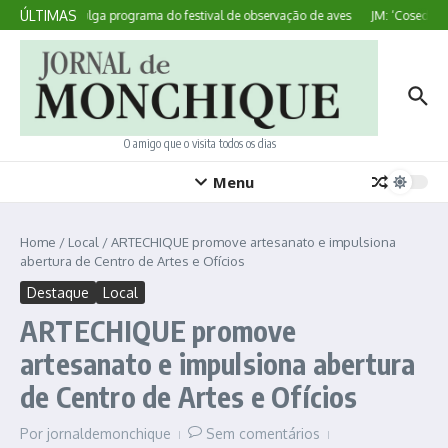
Ir para o conteúdo
ÚLTIMAS
Sagres divulga programa do festival de observação de aves
JM: ‘Coseduras 
O amigo que o visita todos os dias
Menu
Home
/
Local
/
ARTECHIQUE promove artesanato e impulsiona
abertura de Centro de Artes e Ofícios
Destaque
Local
ARTECHIQUE promove
artesanato e impulsiona abertura
de Centro de Artes e Ofícios
Por
jornaldemonchique
Sem comentários