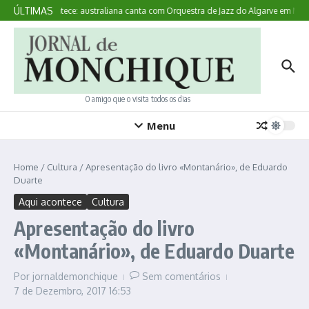
Ir para o conteúdo
ÚLTIMAS
Aqui Acontece: australiana canta com Orquestra de Jazz do Algarve em Mon
O amigo que o visita todos os dias
Menu
Home
/
Cultura
/
Apresentação do livro «Montanário», de Eduardo
Duarte
Aqui acontece
Cultura
Apresentação do livro
«Montanário», de Eduardo Duarte
Por
jornaldemonchique
Sem comentários
7 de Dezembro, 2017
16:53