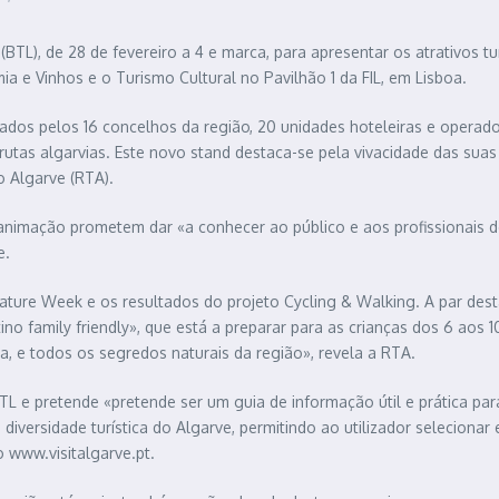
TL), de 28 de fevereiro a 4 e marca, para apresentar os atrativos tu
a e Vinhos e o Turismo Cultural no Pavilhão 1 da FIL, em Lisboa.
os pelos 16 concelhos da região, 20 unidades hoteleiras e operadore
utas algarvias. Este novo stand destaca-se pela vivacidade das suas c
o Algarve (RTA).
imação prometem dar «a conhecer ao público e aos profissionais do s
e.
ure Week e os resultados do projeto Cycling & Walking. A par destas 
o family friendly», que está a preparar para as crianças dos 6 aos 10 
ra, e todos os segredos naturais da região», revela a RTA.
L e pretende «pretende ser um guia de informação útil e prática para 
diversidade turística do Algarve, permitindo ao utilizador selecionar
 www.visitalgarve.pt.