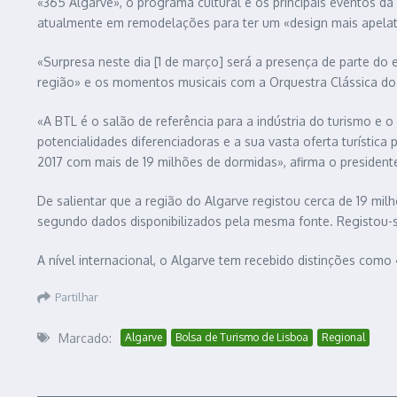
«365 Algarve», o programa cultural e os principais eventos da
atualmente em remodelações para ter um «design mais apelati
«Surpresa neste dia [1 de março] será a presença de parte do
região» e os momentos musicais com a Orquestra Clássica do 
«A BTL é o salão de referência para a indústria do turismo e o
potencialidades diferenciadoras e a sua vasta oferta turística
2017 com mais de 19 milhões de dormidas», afirma o presidente
De salientar que a região do Algarve registou cerca de 19 mil
segundo dados disponibilizados pela mesma fonte. Registou-
A nível internacional, o Algarve tem recebido distinções como
Partilhar
Marcado:
Algarve
Bolsa de Turismo de Lisboa
Regional