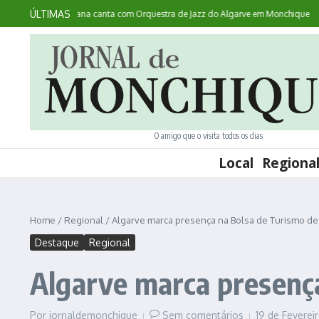
Ir para o conteúdo
ÚLTIMAS
ntece: australiana canta com Orquestra de Jazz do Algarve em Monchique
Noit
O amigo que o visita todos os dias
Local
Regiona
Home
/
Regional
/
Algarve marca presença na Bolsa de Turismo de
Destaque
Regional
Algarve marca presença
Por
jornaldemonchique
Sem comentários
19 de Feverei