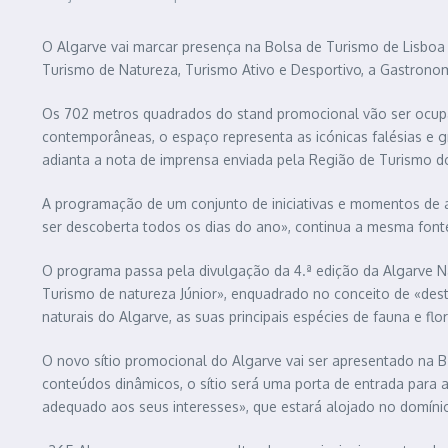
O Algarve vai marcar presença na Bolsa de Turismo de Lisboa (B
Turismo de Natureza, Turismo Ativo e Desportivo, a Gastronomi
Os 702 metros quadrados do stand promocional vão ser ocupad
contemporâneas, o espaço representa as icónicas falésias e gr
adianta a nota de imprensa enviada pela Região de Turismo d
A programação de um conjunto de iniciativas e momentos de an
ser descoberta todos os dias do ano», continua a mesma font
O programa passa pela divulgação da 4.ª edição da Algarve Nat
Turismo de natureza Júnior», enquadrado no conceito de «destin
naturais do Algarve, as suas principais espécies de fauna e flo
O novo sítio promocional do Algarve vai ser apresentado na BT
conteúdos dinâmicos, o sítio será uma porta de entrada para a 
adequado aos seus interesses», que estará alojado no domínio