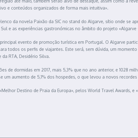
 região até maio, também serão alvo de destaque, assim como a revel
vo e conteúdos organizados de forma mais intuitiva».
 elenco da novela Paixão da SIC no stand do Algarve, sítio onde se
Sul e as experiências gastronómicas no âmbito do projeto «Algarve
 principal evento de promoção turística em Portugal. O Algarve partici
 para todos os perfis de viajantes. Este será, sem dúvida, um momento 
 da RTA, Desidério Silva.
hões de dormidas em 2017, mais 5,3% que no ano anterior, e 1028 mil
se um aumento de 5,1% dos hospedes, o que levou a novos recordes 
 «Melhor Destino de Praia da Europa», pelos World Travel Awards, e 