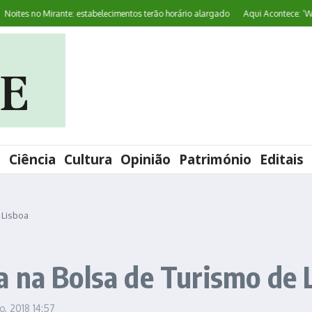
es no Mirante: estabelecimentos terão horário alargado
Aqui Acontece: ‘World 
l
Ciência
Cultura
Opinião
Património
Editais
 Lisboa
 na Bolsa de Turismo de 
ro, 2018
14:57