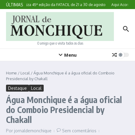
Ir para o conteúdo
ÚLTIMAS
Lagoa realiza 45ª edição da FATACIL de 21 a 30 de agosto
Aqui Acontece:
O amigo que o visita todos os dias
Menu
Home
/
Local
/
Água Monchique é a água oficial do Comboio
Presidencial by Chakall
Destaque
Local
Água Monchique é a água oficial
do Comboio Presidencial by
Chakall
Por
jornaldemonchique
Sem comentários