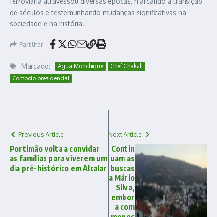
ferroviária atravessou diversas épocas, marcando a transição
de séculos e testemunhando mudanças significativas na
sociedade e na história.
Partilhar
Marcado:
Água Monchique
Chef Chakall
Comboio presidencial
Previous Article
Next Article
Portimão volta a convidar
Contin
as famílias para viverem um
uam as
dia pré-histórico em Alcalar
buscas
a Mário
Silva,
embor
a com
menos