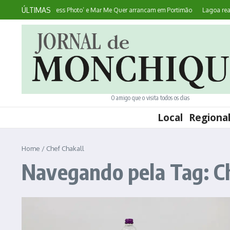
Ir para o conteúdo
ÚLTIMAS
ntece: ‘World Press Photo’ e Mar Me Quer arrancam em Portimão
Lagoa realiza
O amigo que o visita todos os dias
Local
Regiona
Home
/
Chef Chakall
Navegando pela Tag: Ch