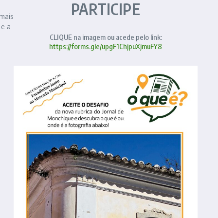
PARTICIPE
mais
 e a
CLIQUE na imagem ou acede pelo link:
https://forms.gle/upgF1ChjpuXjmuFY8