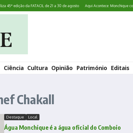
 45ª edição da FATACIL de 21 a 30 de agosto
Aqui Acontece: Monchique convid
l
Ciência
Cultura
Opinião
Património
Editais
ef Chakall
Destaque
Local
Água Monchique é a água oficial do Comboio