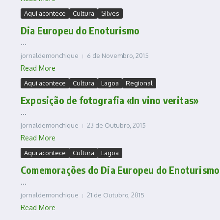
Aqui acontece
Cultura
Silves
Dia Europeu do Enoturismo
...
jornaldemonchique
6 de Novembro, 2015
Read More
Aqui acontece
Cultura
Lagoa
Regional
Exposição de fotografia «In vino veritas»
...
jornaldemonchique
23 de Outubro, 2015
Read More
Aqui acontece
Cultura
Lagoa
Comemorações do Dia Europeu do Enoturismo
...
jornaldemonchique
21 de Outubro, 2015
Read More