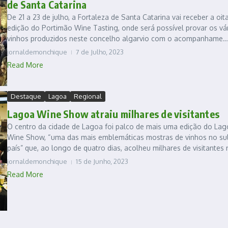
de Santa Catarina
De 21 a 23 de julho, a Fortaleza de Santa Catarina vai receber a oit
edição do Portimão Wine Tasting, onde será possível provar os vá
vinhos produzidos neste concelho algarvio com o acompanhame..
jornaldemonchique
7 de Julho, 2023
Read More
Destaque
Lagoa
Regional
Lagoa Wine Show atraiu milhares de visitantes
O centro da cidade de Lagoa foi palco de mais uma edição do La
Wine Show, “uma das mais emblemáticas mostras de vinhos no su
país” que, ao longo de quatro dias, acolheu milhares de visitantes n
jornaldemonchique
15 de Junho, 2023
Read More