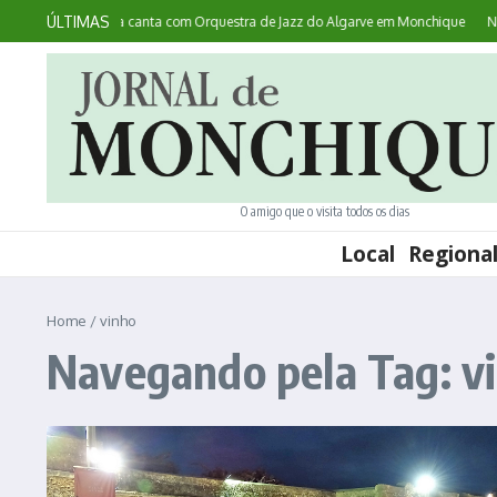
Ir para o conteúdo
ÚLTIMAS
ece: australiana canta com Orquestra de Jazz do Algarve em Monchique
Noites
O amigo que o visita todos os dias
Local
Regiona
Home
/
vinho
Navegando pela Tag: v