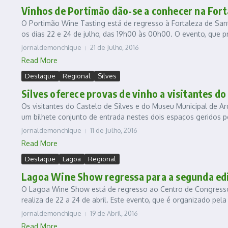
Vinhos de Portimão dão-se a conhecer na Fort
O Portimão Wine Tasting está de regresso à Fortaleza de Santa
os dias 22 e 24 de julho, das 19h00 às 00h00. O evento, que pr
jornaldemonchique
21 de Julho, 2016
Read More
Destaque
Regional
Silves
Silves oferece provas de vinho a visitantes do
Os visitantes do Castelo de Silves e do Museu Municipal de Ar
um bilhete conjunto de entrada nestes dois espaços geridos p
jornaldemonchique
11 de Julho, 2016
Read More
Destaque
Lagoa
Regional
Lagoa Wine Show regressa para a segunda ed
O Lagoa Wine Show está de regresso ao Centro de Congressos
realiza de 22 a 24 de abril. Este evento, que é organizado pel
jornaldemonchique
19 de Abril, 2016
Read More