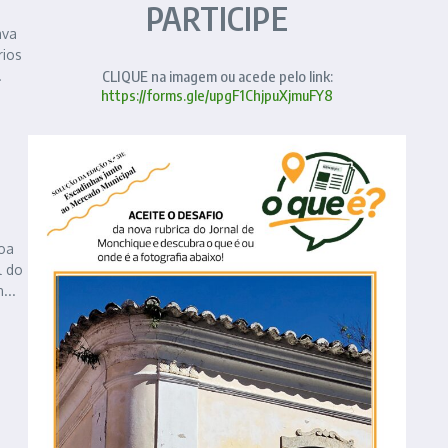
PARTICIPE
ava
rios
.
CLIQUE na imagem ou acede pelo link:
https://forms.gle/upgF1ChjpuXjmuFY8
goa
l do
...