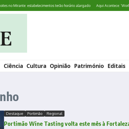
 no Mirante: estabelecimentos terão horário alargado
Aqui Acontece: ‘World Pr
l
Ciência
Cultura
Opinião
Património
Editais
inho
Destaque
Portimão
Regional
Portimão Wine Tasting volta este mês à Fortalez