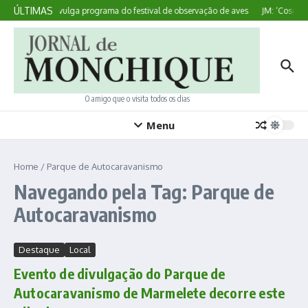
Ir para o conteúdo
ÚLTIMAS
Sagres divulga programa do festival de observação de aves
JM: ‘Cosedura
O amigo que o visita todos os dias
Menu
Home
/
Parque de Autocaravanismo
Navegando pela Tag: Parque de
Autocaravanismo
Destaque
Local
Evento de divulgação do Parque de
Autocaravanismo de Marmelete decorre este