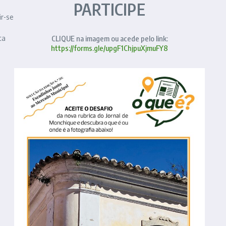
PARTICIPE
r-se
ta
CLIQUE na imagem ou acede pelo link:
https://forms.gle/upgF1ChjpuXjmuFY8