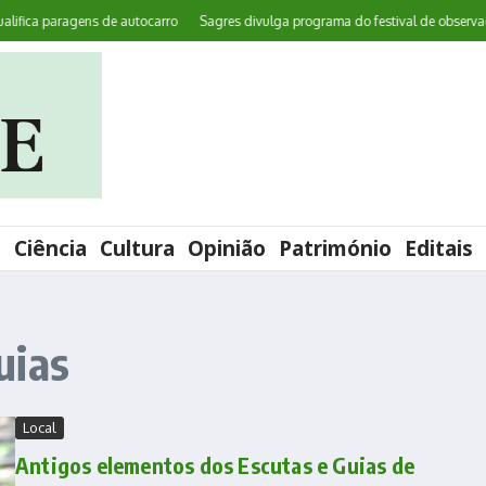
ica paragens de autocarro
Sagres divulga programa do festival de observação 
l
Ciência
Cultura
Opinião
Património
Editais
uias
Local
Antigos elementos dos Escutas e Guias de