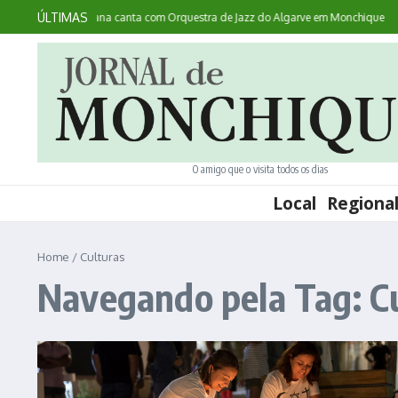
Ir para o conteúdo
ÚLTIMAS
ntece: australiana canta com Orquestra de Jazz do Algarve em Monchique
Noit
O amigo que o visita todos os dias
Local
Regiona
Home
/
Culturas
Navegando pela Tag: C