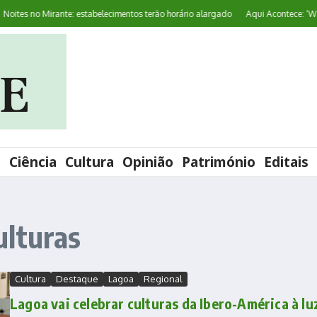
es no Mirante: estabelecimentos terão horário alargado
Aqui Acontece: ‘World 
l
Ciência
Cultura
Opinião
Património
Editais
ulturas
Cultura
Destaque
Lagoa
Regional
Lagoa vai celebrar culturas da Ibero-América à lu