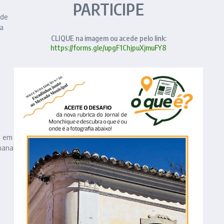
PARTICIPE
 de
da
CLIQUE na imagem ou acede pelo link:
https://forms.gle/upgF1ChjpuXjmuFY8
, em
mana