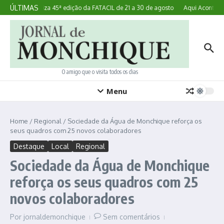
Ir para o conteúdo
ÚLTIMAS
Lagoa realiza 45ª edição da FATACIL de 21 a 30 de agosto
Aqui Acontece:
O amigo que o visita todos os dias
Menu
Home
/
Regional
/
Sociedade da Água de Monchique reforça os
seus quadros com 25 novos colaboradores
Destaque
Local
Regional
Sociedade da Água de Monchique
reforça os seus quadros com 25
novos colaboradores
Por
jornaldemonchique
Sem comentários