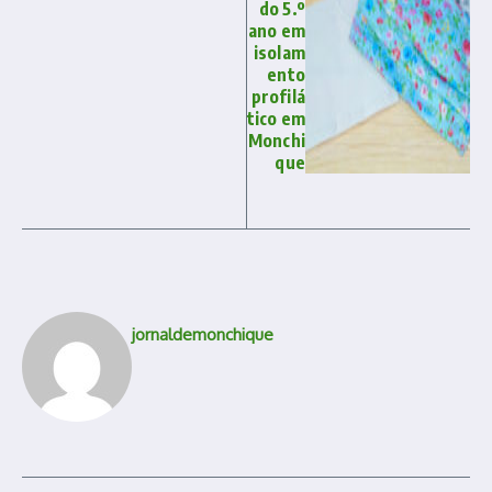
do 5.º
ano em
isolam
ento
profilá
tico em
Monchi
que
jornaldemonchique