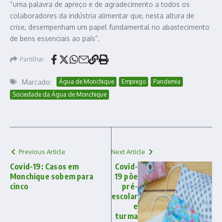
“uma palavra de apreço e de agradecimento a todos os
colaboradores da indústria alimentar que, nesta altura de
crise, desempenham um papel fundamental no abastecimento
de bens essenciais ao país”.
Partilhar
Marcado:
Água de Monchique
Emprego
Pandemia
Sociedade da Água de Monchique
Previous Article
Next Article
Covid-19: Casos em
Covid-
Monchique sobem para
19 põe
cinco
pré-
escolar
e
turma