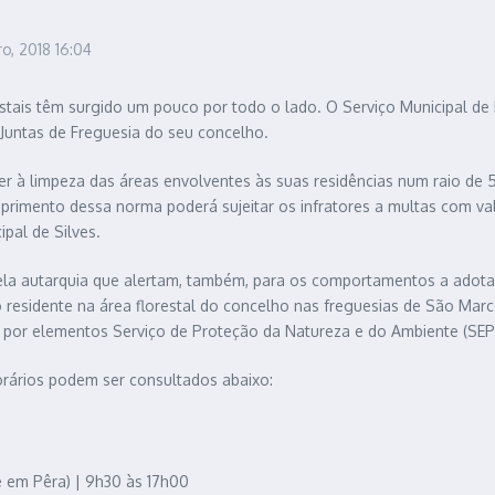
ro, 2018
16:04
tais têm surgido um pouco por todo o lado. O Serviço Municipal de P
Juntas de Freguesia do seu concelho.
er à limpeza das áreas envolventes às suas residências num raio de
umprimento dessa norma poderá sujeitar os infratores a multas com 
pal de Silves.
 pela autarquia que alertam, também, para os comportamentos a adot
esidente na área florestal do concelho nas freguesias de São Marco
 e por elementos Serviço de Proteção da Natureza e do Ambiente (SEP
orários podem ser consultados abaixo:
e em Pêra) | 9h30 às 17h00