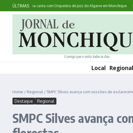
Ir para o conteúdo
ÚLTIMAS
tece: australiana canta com Orquestra de Jazz do Algarve em Monchique
Noite
O amigo que o visita todos os dias
Local
Regiona
Home
/
Regional
/
SMPC Silves avança com sessões de esclarecime
Destaque
Regional
SMPC Silves avança com
florestas