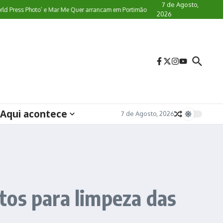
7 de Agosto,
ress Photo’ e Mar Me Quer arrancam em Portimão
Lagoa realiza 45ª edição da 
2026
Aqui acontece
7 de Agosto, 2026
tos para limpeza das