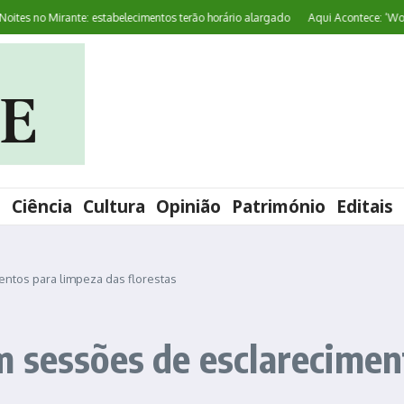
s no Mirante: estabelecimentos terão horário alargado
Aqui Acontece: ‘World P
l
Ciência
Cultura
Opinião
Património
Editais
ntos para limpeza das florestas
 sessões de esclarecimen