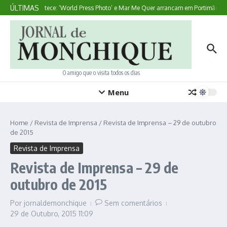
Ir para o conteúdo
ÚLTIMAS
Aqui Acontece: ‘World Press Photo’ e Mar Me Quer arrancam em Portimão
O amigo que o visita todos os dias
Menu
Home
/
Revista de Imprensa
/
Revista de Imprensa – 29 de outubro
de 2015
Revista de Imprensa
Revista de Imprensa – 29 de
outubro de 2015
Por
jornaldemonchique
Sem comentários
29 de Outubro, 2015
11:09