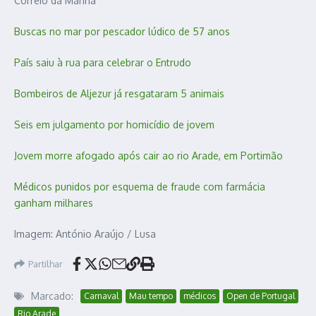
Correio da Manhã
Buscas no mar por pescador lúdico de 57 anos
País saiu à rua para celebrar o Entrudo
Bombeiros de Aljezur já resgataram 5 animais
Seis em julgamento por homicídio de jovem
Jovem morre afogado após cair ao rio Arade, em Portimão
Médicos punidos por esquema de fraude com farmácia
ganham milhares
Imagem: António Araújo / Lusa
Partilhar
Marcado:
Carnaval
Mau tempo
médicos
Open de Portugal
Rio Arade