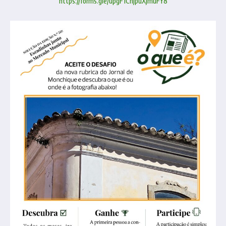
https://forms.gle/upgF1ChjpuXjmuFY8