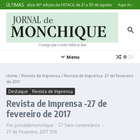
Ir para o conteúdo
ÚLTIMAS
Lagoa realiza 45ª edição da FATACIL de 21 a 30 de agosto
Aqui Acontece
O amigo que o visita todos os dias
Menu
Home
/
Revista de Imprensa
/
Revista de Imprensa -27 de fevereiro
de 2017
Destaque
Revista de Imprensa
Revista de Imprensa -27 de
fevereiro de 2017
Por
jornaldemonchique
Sem comentários
27 de Fevereiro, 2017
11:16