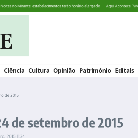
 no Mirante: estabelecimentos terão horário alargado
Aqui Acontece: ‘World Pr
l
Ciência
Cultura
Opinião
Património
Editais
ro de 2015
24 de setembro de 2015
ro, 2015
11:34