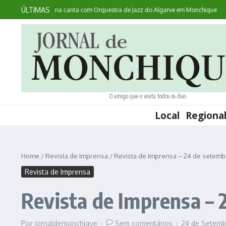
Ir para o conteúdo
ÚLTIMAS
ce: australiana canta com Orquestra de Jazz do Algarve em Monchique
Noites
O amigo que o visita todos os dias
Local
Regiona
Home
/
Revista de Imprensa
/
Revista de Imprensa – 24 de setemb
Revista de Imprensa
Revista de Imprensa – 
Por
jornaldemonchique
Sem comentários
24 de Setemb