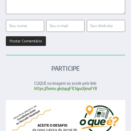
PARTICIPE
CLIQUE na imagem ou acede pelo link:
https://forms.gle/upgF1ChjpuXjmuFY8