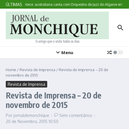
Ir para o conteúdo
ÚLTIMAS
Aqui Acontece: australiana canta com Orquestra de Jazz do Algarve em Mo
O amigo que o visita todos os dias
Menu
Home
/
Revista de Imprensa
/
Revista de Imprensa – 20 de
novembro de 2015
Revista de Imprensa
Revista de Imprensa – 20 de
novembro de 2015
Por
jornaldemonchique
Sem comentários
20 de Novembro, 2015
10:50