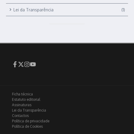
Lei da Transparência
(1)
Ficha técnica
Estatuto editorial
Assinaturas
Lei da Transparência
Contactos
Política de privacidade
Política de Cookies