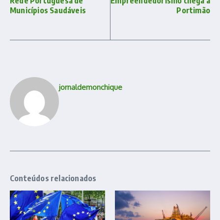
Rede Portuguesa de
Empreendedorismo chega a
Municípios Saudáveis
Portimão
jornaldemonchique
Conteúdos relacionados