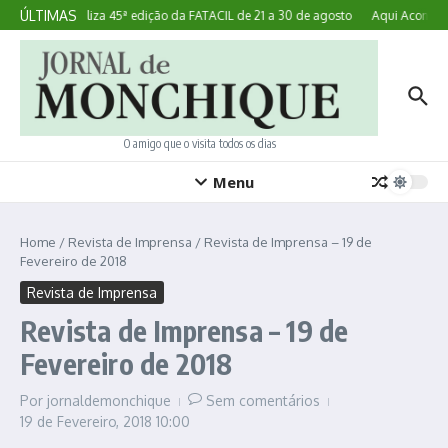
Ir para o conteúdo
ÚLTIMAS
Lagoa realiza 45ª edição da FATACIL de 21 a 30 de agosto
Aqui Acontece
O amigo que o visita todos os dias
Menu
Home
/
Revista de Imprensa
/
Revista de Imprensa – 19 de
Fevereiro de 2018
Revista de Imprensa
Revista de Imprensa – 19 de
Fevereiro de 2018
Por
jornaldemonchique
Sem comentários
19 de Fevereiro, 2018
10:00