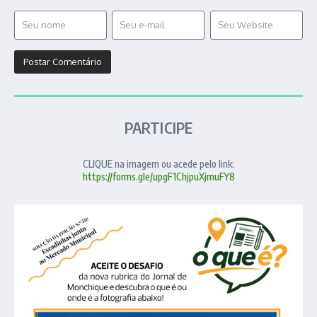
PARTICIPE
CLIQUE na imagem ou acede pelo link:
https://forms.gle/upgF1ChjpuXjmuFY8