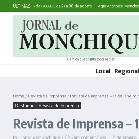
Ir para o conteúdo
ÚLTIMAS
liza 45ª edição da FATACIL de 21 a 30 de agosto
Aqui Acontece: Monchique co
O amigo que o visita todos os dias
Local
Regiona
Home
/
Revista de Imprensa
/
Revista de Imprensa – 17 de Janeiro 
Destaque
Revista de Imprensa
Revista de Imprensa – 1
Por
jornaldemonchique
Sem comentários
17 de Janeiro,