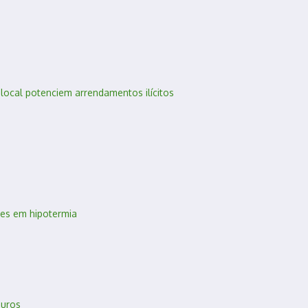
local potenciem arrendamentos ilícitos
res em hipotermia
euros