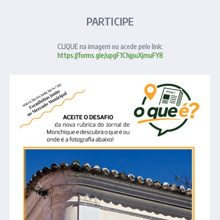
PARTICIPE
CLIQUE na imagem ou acede pelo link:
https://forms.gle/upgF1ChjpuXjmuFY8