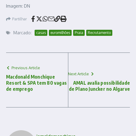
Imagem: DN
Partilhar
Marcado:
casas
euromilhões
Praia
Recrutamento
Previous Article
Next Article
Macdonald Monchique
Resort & SPA tem 80 vagas
AMAL avalia possibilidade
de emprego
de Plano Juncker no Algarve