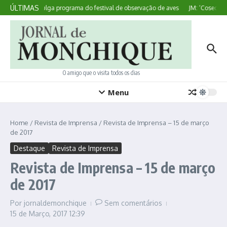
Ir para o conteúdo
ÚLTIMAS
Sagres divulga programa do festival de observação de aves
JM: ‘Coseduras 
O amigo que o visita todos os dias
Menu
Home
/
Revista de Imprensa
/
Revista de Imprensa – 15 de março
de 2017
Destaque
Revista de Imprensa
Revista de Imprensa – 15 de março
de 2017
Por
jornaldemonchique
Sem comentários
15 de Março, 2017
12:39