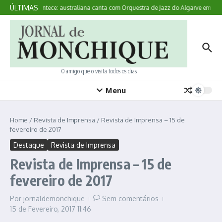
Ir para o conteúdo
ÚLTIMAS
Aqui Acontece: australiana canta com Orquestra de Jazz do Algarve em Mo
O amigo que o visita todos os dias
Menu
Home
/
Revista de Imprensa
/
Revista de Imprensa – 15 de
fevereiro de 2017
Destaque
Revista de Imprensa
Revista de Imprensa – 15 de
fevereiro de 2017
Por
jornaldemonchique
Sem comentários
15 de Fevereiro, 2017
11:46