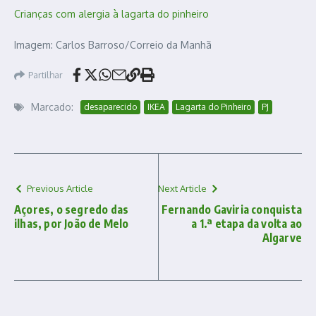
Crianças com alergia à lagarta do pinheiro
Imagem: Carlos Barroso/Correio da Manhã
Partilhar
Marcado:
desaparecido
IKEA
Lagarta do Pinheiro
PJ
Previous Article
Next Article
Açores, o segredo das
Fernando Gaviria conquista
ilhas, por João de Melo
a 1.ª etapa da volta ao
Algarve