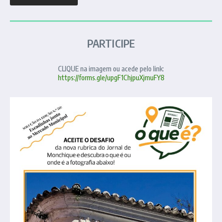
PARTICIPE
CLIQUE na imagem ou acede pelo link:
https://forms.gle/upgF1ChjpuXjmuFY8