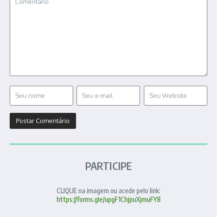
PARTICIPE
CLIQUE na imagem ou acede pelo link:
https://forms.gle/upgF1ChjpuXjmuFY8