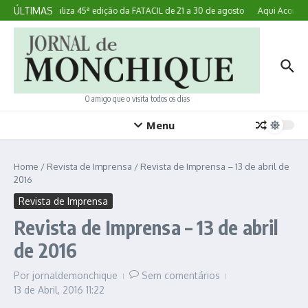
Ir para o conteúdo
ÚLTIMAS
Lagoa realiza 45ª edição da FATACIL de 21 a 30 de agosto
Aqui Acontece
O amigo que o visita todos os dias
Menu
Home
/
Revista de Imprensa
/
Revista de Imprensa – 13 de abril de
2016
Revista de Imprensa
Revista de Imprensa – 13 de abril
de 2016
Por
jornaldemonchique
Sem comentários
13 de Abril, 2016
11:22