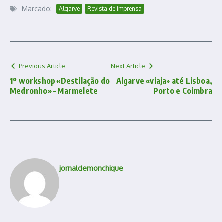
Marcado:
Algarve
Revista de imprensa
Previous Article
Next Article
1º workshop «Destilação do
Algarve «viaja» até Lisboa,
Medronho» – Marmelete
Porto e Coimbra
jornaldemonchique