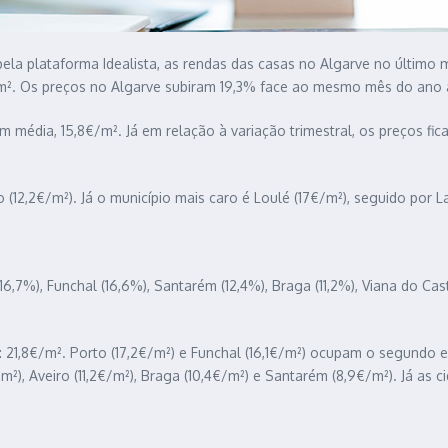
la plataforma Idealista, as rendas das casas no Algarve no último m
m². Os preços no Algarve subiram 19,3% face ao mesmo mês do ano a
 média, 15,8€/m². Já em relação à variação trimestral, os preços fi
 (12,2€/m²). Já o município mais caro é Loulé (17€/m²), seguido por L
6,7%), Funchal (16,6%), Santarém (12,4%), Braga (11,2%), Viana do Cast
: 21,8€/m². Porto (17,2€/m²) e Funchal (16,1€/m²) ocupam o segundo 
€/m²), Aveiro (11,2€/m²), Braga (10,4€/m²) e Santarém (8,9€/m²). Já as