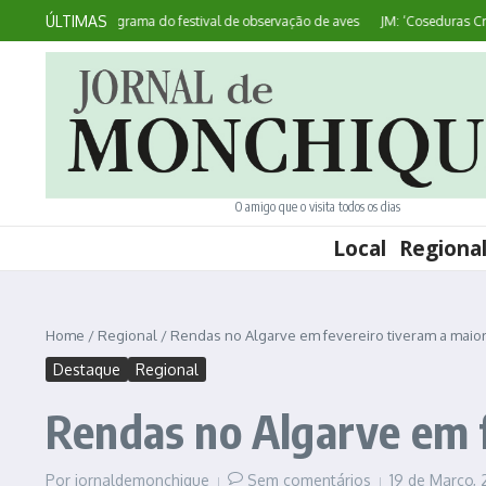
Ir para o conteúdo
ÚLTIMAS
s divulga programa do festival de observação de aves
JM: ‘Coseduras Criativas
O amigo que o visita todos os dias
Local
Regiona
Home
/
Regional
/
Rendas no Algarve em fevereiro tiveram a maior
Destaque
Regional
Rendas no Algarve em f
Por
jornaldemonchique
Sem comentários
19 de Março,