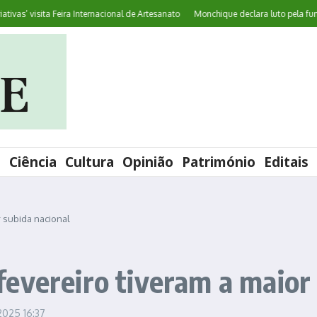
’ visita Feira Internacional de Artesanato
Monchique declara luto pela funcioná
l
Ciência
Cultura
Opinião
Património
Editais
 subida nacional
evereiro tiveram a maior 
 2025
16:37