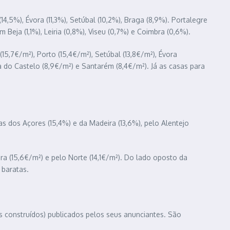
14,5%), Évora (11,3%), Setúbal (10,2%), Braga (8,9%). Portalegre
Beja (1,1%), Leiria (0,8%), Viseu (0,7%) e Coimbra (0,6%).
(15,7€/m²), Porto (15,4€/m²), Setúbal (13,8€/m²), Évora
ana do Castelo (8,9€/m²) e Santarém (8,4€/m²). Já as casas para
s dos Açores (15,4%) e da Madeira (13,6%), pelo Alentejo
ra (15,6€/m²) e pelo Norte (14,1€/m²). Do lado oposto da
 baratas.
os construídos) publicados pelos seus anunciantes. São