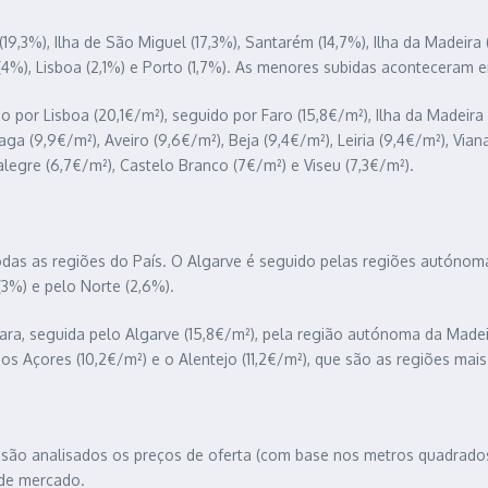
19,3%), Ilha de São Miguel (17,3%), Santarém (14,7%), Ilha da Madeira (
(4%), Lisboa (2,1%) e Porto (1,7%). As menores subidas aconteceram em 
o por Lisboa (20,1€/m²), seguido por Faro (15,8€/m²), Ilha da Madeira 
Braga (9,9€/m²), Aveiro (9,6€/m²), Beja (9,4€/m²), Leiria (9,4€/m²), Vi
gre (6,7€/m²), Castelo Branco (7€/m²) e Viseu (7,3€/m²).
odas as regiões do País. O Algarve é seguido pelas regiões autónoma
(3%) e pelo Norte (2,6%).
ara, seguida pelo Algarve (15,8€/m²), pela região autónoma da Madei
s Açores (10,2€/m²) e o Alentejo (11,2€/m²), que são as regiões mais
ta, são analisados ​​os preços de oferta (com base nos metros quadrad
 de mercado.