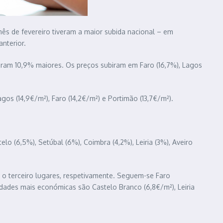
ês de fevereiro tiveram a maior subida nacional – em
nterior.
caram 10,9% maiores. Os preços subiram em Faro (16,7%), Lagos
agos (14,9€/m²), Faro (14,2€/m²) e Portimão (13,7€/m²).
elo (6,5%), Setúbal (6%), Coimbra (4,2%), Leiria (3%), Aveiro
e o terceiro lugares, respetivamente. Seguem-se Faro
 cidades mais económicas são Castelo Branco (6,8€/m²), Leiria