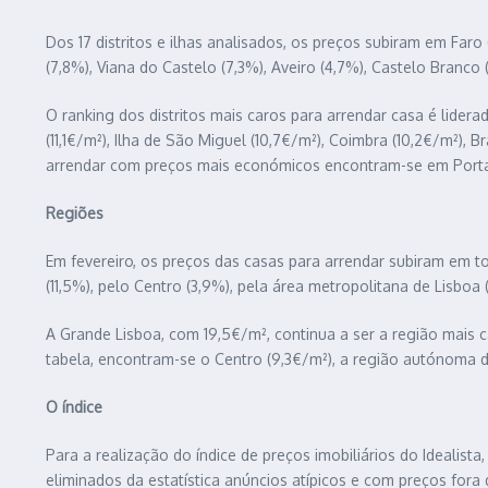
Dos 17 distritos e ilhas analisados, os preços subiram em Faro (
(7,8%), Viana do Castelo (7,3%), Aveiro (4,7%), Castelo Branco 
O ranking dos distritos mais caros para arrendar casa é liderad
(11,1€/m²), Ilha de São Miguel (10,7€/m²), Coimbra (10,2€/m²), 
arrendar com preços mais económicos encontram-se em Portale
Regiões
Em fevereiro, os preços das casas para arrendar subiram em t
(11,5%), pelo Centro (3,9%), pela área metropolitana de Lisboa 
A Grande Lisboa, com 19,5€/m², continua a ser a região mais c
tabela, encontram-se o Centro (9,3€/m²), a região autónoma do
O índice
Para a realização do índice de preços imobiliários do Idealis
eliminados da estatística anúncios atípicos e com preços fora