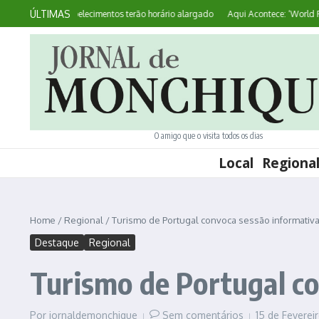
Ir para o conteúdo
ÚLTIMAS
Mirante: estabelecimentos terão horário alargado
Aqui Acontece: ‘World Press
O amigo que o visita todos os dias
Local
Regiona
Home
/
Regional
/
Turismo de Portugal convoca sessão informativ
Destaque
Regional
Turismo de Portugal co
Por
jornaldemonchique
Sem comentários
15 de Feverei