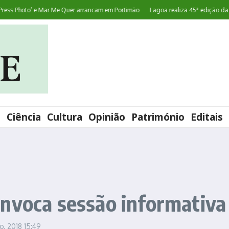
 Photo’ e Mar Me Quer arrancam em Portimão
Lagoa realiza 45ª edição da FATA
l
Ciência
Cultura
Opinião
Património
Editais
a
nvoca sessão informativa
ro, 2018
15:49