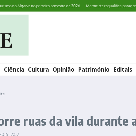
mo no Algarve no primeiro semestre de 2026
Marmelete requalifica paragens de 
l
Ciência
Cultura
Opinião
Património
Editais
ite
rre ruas da vila durante a
 2016
12:52