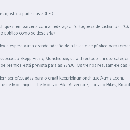
e agosto, a partir das 20h30.
hique», em parceria com a Federação Portuguesa de Ciclismo (FPC),
ao público como se desejaria».
de» e espera «uma grande adesão de atletas e de público para tornar
associação «Kepp Riding Monchique», será disputado em dez categoria
a de prémios está prevista para as 23h30. Os treinos realizam-se da
podem ser efetuadas para o email keepridingmonchique@gmail.com.
é de Monchique, The Moutain Bike Adventure, Torrado Bikes, Ricardo L