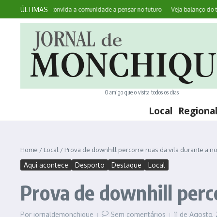
Ir para o conteúdo
ÚLTIMAS
e: Monchique convida a comunidade a pensar no futuro
Veja balanço do turis
O amigo que o visita todos os dias
Local
Regiona
Home
/
Local
/
Prova de downhill percorre ruas da vila durante a no
Aqui acontece
Desporto
Destaque
Local
Prova de downhill perco
Por
jornaldemonchique
Sem comentários
11 de Agosto,