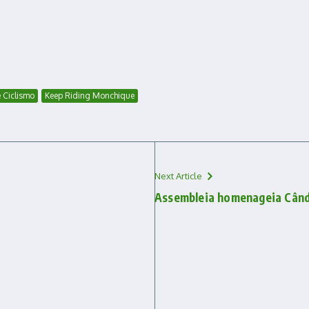
 Ciclismo
Keep Riding Monchique
Next Article
Assembleia homenageia Când