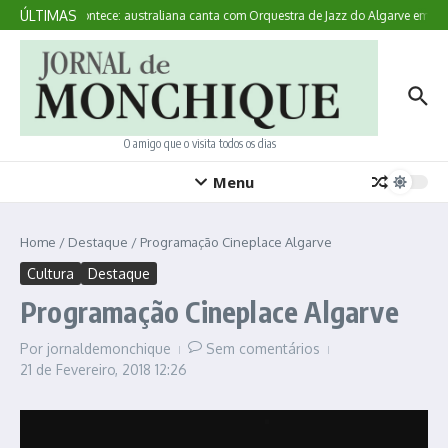
Ir para o conteúdo
ÚLTIMAS
Aqui Acontece: australiana canta com Orquestra de Jazz do Algarve em Mo
O amigo que o visita todos os dias
Menu
Home
/
Destaque
/
Programação Cineplace Algarve
Cultura
Destaque
Programação Cineplace Algarve
Por
jornaldemonchique
Sem comentários
21 de Fevereiro, 2018
12:26