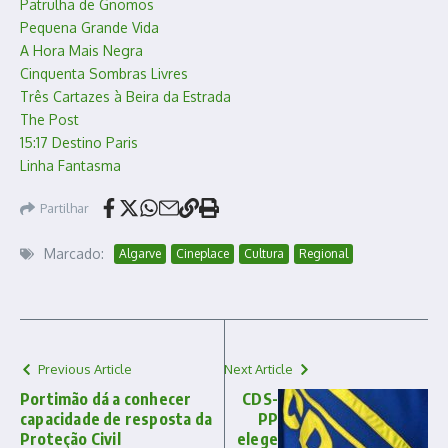
Patrulha de Gnomos
Pequena Grande Vida
A Hora Mais Negra
Cinquenta Sombras Livres
Três Cartazes à Beira da Estrada
The Post
15:17 Destino Paris
Linha Fantasma
Partilhar
Marcado:
Algarve
Cineplace
Cultura
Regional
Previous Article
Next Article
Portimão dá a conhecer
CDS-
capacidade de resposta da
PP
Proteção Civil
elege