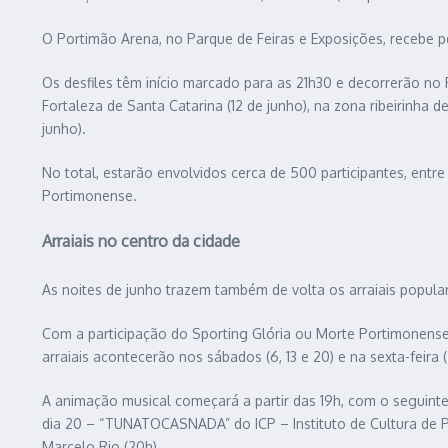
O Portimão Arena, no Parque de Feiras e Exposições, recebe pel
Os desfiles têm início marcado para as 21h30 e decorrerão no 
Fortaleza de Santa Catarina (12 de junho), na zona ribeirinha 
junho).
No total, estarão envolvidos cerca de 500 participantes, entre
Portimonense.
Arraiais no centro da cidade
As noites de junho trazem também de volta os arraiais popular
Com a participação do Sporting Glória ou Morte Portimonens
arraiais acontecerão nos sábados (6, 13 e 20) e na sexta-feira (2
A animação musical começará a partir das 19h, com o seguinte 
dia 20 – “TUNATOCASNADA” do ICP – Instituto de Cultura de Po
Marcelo Rio (20h).