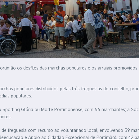
a Portimão os desfiles das marchas populares e os arraiais promovido
marchas populares distribuídos pelas três freguesias do concelho, pro
lodias populares.
s: o Sporting Glória ou Morte Portimonense, com 56 marchantes; a So
pantes.
ta de freguesia com recurso ao voluntariado local, envolvendo 59 ma
e Reeducação e Apoio ao Cidadão Excepcional de Portimão), com 42 par