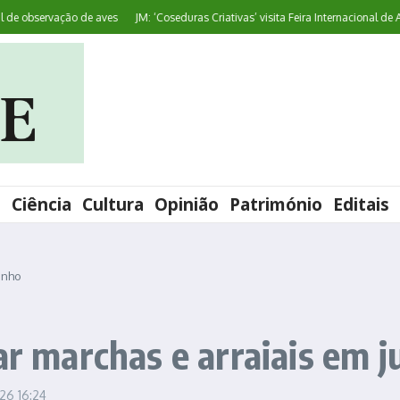
bservação de aves
JM: ‘Coseduras Criativas’ visita Feira Internacional de Artesan
l
Ciência
Cultura
Opinião
Património
Editais
junho
ar marchas e arraiais em 
026
16:24