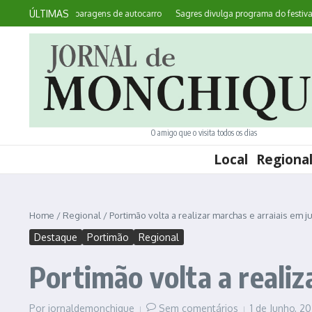
Ir para o conteúdo
ÚLTIMAS
 requalifica paragens de autocarro
Sagres divulga programa do festival de o
O amigo que o visita todos os dias
Local
Regiona
Home
/
Regional
/
Portimão volta a realizar marchas e arraiais em 
Destaque
Portimão
Regional
Portimão volta a realiz
Por
jornaldemonchique
Sem comentários
1 de Junho, 2