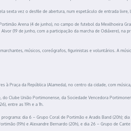
a sexta vez o desfile de abertura, num espetáculo de entrada livre, l
Portimão Arena (4 de junho), no campo de futebol da Mexilhoeira Gra
de Alvor (19 de junho, com a participação da marcha de Odiáxere), na p
 marchantes, músicos, coreógrafos, figurinistas e voluntários. A mús
es à Praça da República (Alameda), no centro da cidade, com música, 
e, do Clube União Portimonense, da Sociedade Vencedora Portimonen
6), entre as 19h e a 1h.
programa: dia 6 – Grupo Coral de Portimão e Aradis Band (20h); dia 
rtimão (19h) e Alexandre Bernardo (20h), e dia 26 – Grupo de Cante 