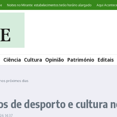
ites no Mirante: estabelecimentos terão horário alargado
Aqui Acontece: ‘Worl
l
Ciência
Cultura
Opinião
Património
Editais
 nos próximos dias
s de desporto e cultura n
026
14:37