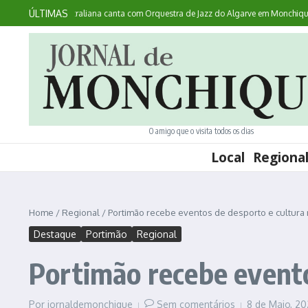
Ir para o conteúdo
ÚLTIMAS
contece: australiana canta com Orquestra de Jazz do Algarve em Monchique
No
O amigo que o visita todos os dias
Local
Regiona
Home
/
Regional
/
Portimão recebe eventos de desporto e cultura
Destaque
Portimão
Regional
Portimão recebe evento
Por
jornaldemonchique
Sem comentários
8 de Maio, 2