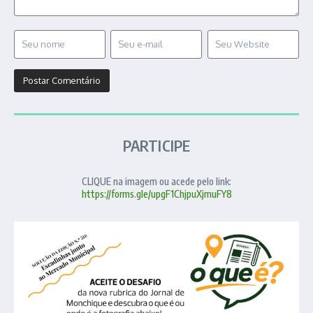
PARTICIPE
CLIQUE na imagem ou acede pelo link:
https://forms.gle/upgF1ChjpuXjmuFY8