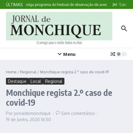
Ir para o conteúdo
ÚLTIMAS
Sagres divulga programa do festival de observação de aves
JM: ‘Coseduras
O amigo que o visita todos os dias
Menu
Home
/
Regional
/
Monchique regista 2.º caso de covid-19
Destaque
Local
Regional
Monchique regista 2.º caso de
covid-19
Por
jornaldemonchique
Sem comentários
19 de Junho, 2020
16:50