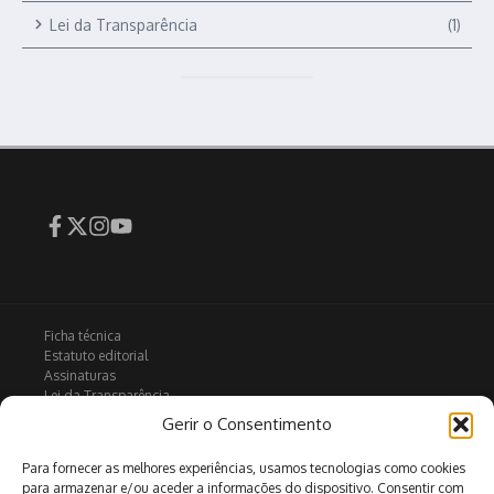
Lei da Transparência
(1)
Ficha técnica
Estatuto editorial
Assinaturas
Lei da Transparência
Contactos
Gerir o Consentimento
Política de privacidade
Política de Cookies
Para fornecer as melhores experiências, usamos tecnologias como cookies
para armazenar e/ou aceder a informações do dispositivo. Consentir com