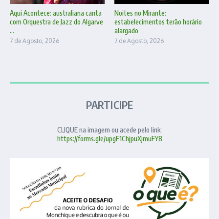
Aqui Acontece: australiana canta
Noites no Mirante:
com Orquestra de Jazz do Algarve
estabelecimentos terão horário
...
alargado
7 de Agosto, 2026
7 de Agosto, 2026
PARTICIPE
CLIQUE na imagem ou acede pelo link:
https://forms.gle/upgF1ChjpuXjmuFY8