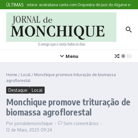
Ir para o conteúdo
ÚLTIMAS
Aqui Acontece: australiana canta com Orquestra de Jazz do Algarve em M
O amigo que o visita todos os dias
Menu
Home
/
Local
/
Monchique promove trituração de biomassa
agroflorestal
Destaque
Local
Monchique promove trituração de
biomassa agroflorestal
Por
jornaldemonchique
Sem comentários
12 de Maio, 2025
09:24