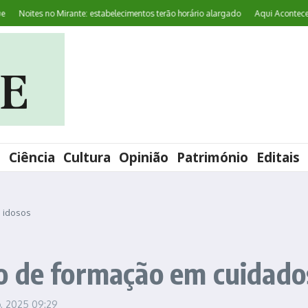
Noites no Mirante: estabelecimentos terão horário alargado
Aqui Acontece: ‘Wo
l
Ciência
Cultura
Opinião
Património
Editais
 idosos
o de formação em cuidados
o, 2025
09:29