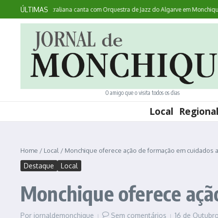
Ir para o conteúdo
ÚLTIMAS
Acontece: australiana canta com Orquestra de Jazz do Algarve em Monchique
O amigo que o visita todos os dias
Local
Regiona
Home
/
Local
/
Monchique oferece ação de formação em cuidados a
Destaque
Local
Monchique oferece açã
Por
jornaldemonchique
Sem comentários
16 de Outubr