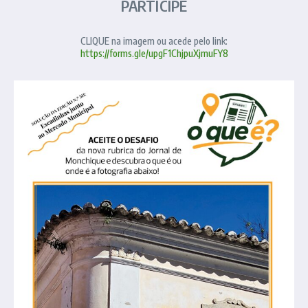
PARTICIPE
CLIQUE na imagem ou acede pelo link:
https://forms.gle/upgF1ChjpuXjmuFY8