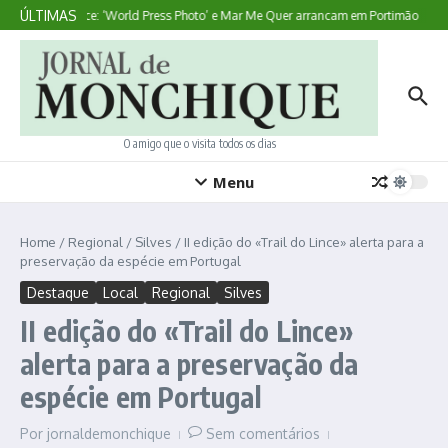
Ir para o conteúdo
ÚLTIMAS
Aqui Acontece: ‘World Press Photo’ e Mar Me Quer arrancam em Portimão
La
O amigo que o visita todos os dias
Menu
Home
/
Regional
/
Silves
/
II edição do «Trail do Lince» alerta para a
preservação da espécie em Portugal
Destaque
Local
Regional
Silves
II edição do «Trail do Lince»
alerta para a preservação da
espécie em Portugal
Por
jornaldemonchique
Sem comentários