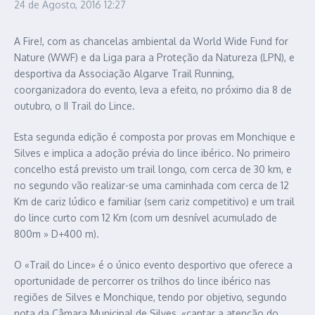
24 de Agosto, 2016
12:27
A Fire!, com as chancelas ambiental da World Wide Fund for
Nature (WWF) e da Liga para a Proteção da Natureza (LPN), e
desportiva da Associação Algarve Trail Running,
coorganizadora do evento, leva a efeito, no próximo dia 8 de
outubro, o II Trail do Lince.
Esta segunda edição é composta por provas em Monchique e
Silves e implica a adoção prévia do lince ibérico. No primeiro
concelho está previsto um trail longo, com cerca de 30 km, e
no segundo vão realizar-se uma caminhada com cerca de 12
Km de cariz lúdico e familiar (sem cariz competitivo) e um trail
do lince curto com 12 Km (com um desnível acumulado de
800m » D+400 m).
O «Trail do Lince» é o único evento desportivo que oferece a
oportunidade de percorrer os trilhos do lince ibérico nas
regiões de Silves e Monchique, tendo por objetivo, segundo
nota da Câmara Municipal de Silves, «captar a atenção do