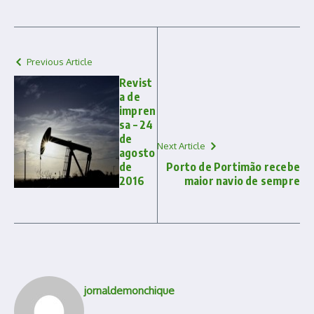
Previous Article
Revist
a de
impren
sa – 24
de
Next Article
agosto
de
Porto de Portimão recebe
2016
maior navio de sempre
jornaldemonchique