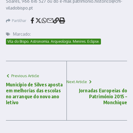
Soares, 966 616 527 ou do e-mail patrimonio.historico@cm-
viladobispo.pt
Partilhar
Marcado:
Vila do Bispo. Astronomia. Arqueologia. Menires. Eclipse.
Previous Article
Next Article
Município de Silves aposta
em melhorias das escolas
Jornadas Europeias do
no arranque do novo ano
Património 2015 –
letivo
Monchique