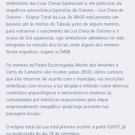
simbolismo das Luas Cheias Equinociais e, em particular, da
sequência astronómica Equinócio de Outono – Lua Cheia de
Outono – Eclipse Total da Lua. Às 18h30 está previsto um
passeio até às Hortas do Tabual, junto de alguns menires,
para «observar o nascimento da Lua Cheia de Outono e o
ocaso do Sol equinocial, cujo simbolismo admitimos ter sido
integrado na seleção dos locais onde alguns dos menires
foram erguidos», sugere a CMVB.
Os menires da Pedra Escorregadia, Monte dos Amantes e
Cerro do Camacho vão receber, pelas 21h30, vários curiosos
que irão observar, de acordo com o município, «as inscrições
simbólicas com recurso a luz dirigida e reflexão sobre diversos
conteúdos arqueológicos e astronómicos relativos às
comunidades pré-históricas responsáveis pelo ímpar
empreendimento megalítico ainda hoje presente nas
paisagens locais».
O eclipse total da Lua está previsto ocorrer a partir 02h07, já
na madrugada do dia 28 de setembro.