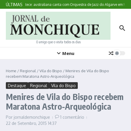
Ir para o conteúdo
ÚLTIMAS
Aqui Acontece: australiana canta com Orquestra de Jazz do Algarve em Monc
O amigo que o visita todos os dias
Menu
Home
/
Regional
/
Vila do Bispo
/
Menires de Vila do Bispo
recebem Maratona Astro-Arqueológica
Destaque
Regional
Vila do Bispo
Menires de Vila do Bispo recebem
Maratona Astro-Arqueológica
Por
jornaldemonchique
1 comentário
22 de Setembro, 2015
14:37