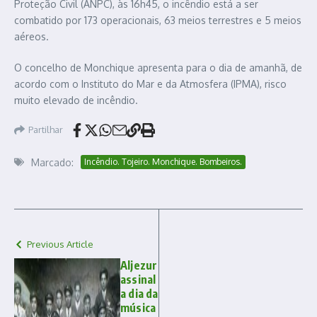
Proteção Civil (ANPC), às 16h45, o incêndio está a ser
combatido por 173 operacionais, 63 meios terrestres e 5 meios
aéreos.
O concelho de Monchique apresenta para o dia de amanhã, de
acordo com o Instituto do Mar e da Atmosfera (IPMA), risco
muito elevado de incêndio.
Partilhar
Marcado:
Incêndio. Tojeiro. Monchique. Bombeiros.
Previous Article
Aljezur
assinal
a dia da
música