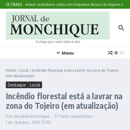
Ir para o conteúdo
ÚLTIMAS
Aqui Acontece: australiana canta com Orquestra de Jazz do Algarve em M
O amigo que o visita todos os dias
Menu
Home
/
Local
/
Incêndio florestal está a lavrar na zona do Tojeiro
(em atualização)
Destaque
Local
Incêndio florestal está a lavrar na
zona do Tojeiro (em atualização)
Por
jornaldemonchique
Sem comentários
1 de Outubro, 2015
17:00