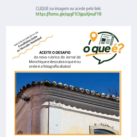
CLIQUE na imagem ou acede pelo link:
https://forms.gle/upgF1ChjpuXjmuFY8