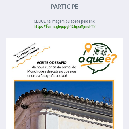
PARTICIPE
CLIQUE na imagem ou acede pelo link:
https://forms.gle/upgF1ChjpuXjmuFY8