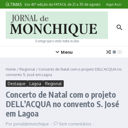
Ir para o conteúdo
ÚLTIMAS
Lagoa realiza 45ª edição da FATACIL de 21 a 30 de agosto
Aqui Acontece:
O amigo que o visita todos os dias
Menu
Home
/
Regional
/
Concerto de Natal com o projeto DELL’ACQUA no
convento S. José em Lagoa
Destaque
Lagoa
Regional
Concerto de Natal com o projeto
DELL’ACQUA no convento S. José
em Lagoa
Por
jornaldemonchique
Sem comentários