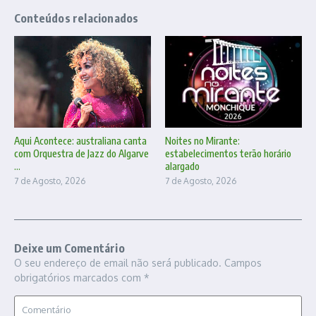
Conteúdos relacionados
Aqui Acontece: australiana canta
Noites no Mirante:
com Orquestra de Jazz do Algarve
estabelecimentos terão horário
...
alargado
7 de Agosto, 2026
7 de Agosto, 2026
Deixe um Comentário
O seu endereço de email não será publicado.
Campos
obrigatórios marcados com
*