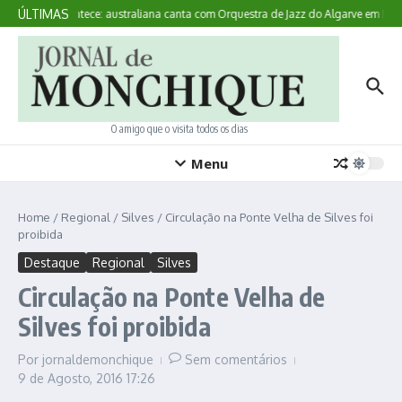
Ir para o conteúdo
ÚLTIMAS
Aqui Acontece: australiana canta com Orquestra de Jazz do Algarve em Mon
O amigo que o visita todos os dias
Menu
Home
/
Regional
/
Silves
/
Circulação na Ponte Velha de Silves foi
proibida
Destaque
Regional
Silves
Circulação na Ponte Velha de
Silves foi proibida
Por
jornaldemonchique
Sem comentários
9 de Agosto, 2016
17:26