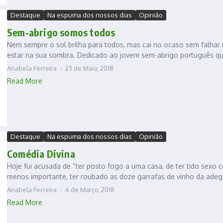
Destaque
Na espuma dos nossos dias
Opinião
Sem-abrigo somos todos
Nem sempre o sol brilha para todos, mas cai no ocaso sem falhar 
estar na sua sombra. Dedicado ao jovem sem-abrigo português qu
Anabela Ferreira
23 de Maio, 2018
Read More
Destaque
Na espuma dos nossos dias
Opinião
Comédia Divina
Hoje fui acusada de “ter posto fogo a uma casa, de ter tido sex
menos importante, ter roubado as doze garrafas de vinho da adega”
Anabela Ferreira
6 de Março, 2018
Read More