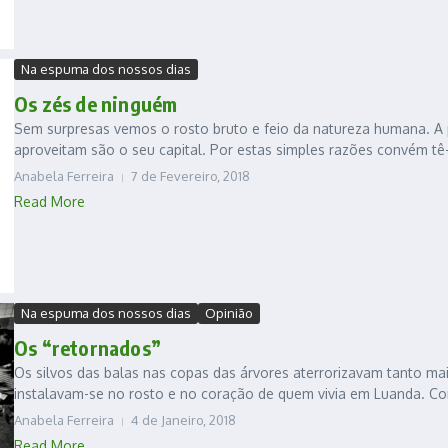
Na espuma dos nossos dias
Os zés de ninguém
Sem surpresas vemos o rosto bruto e feio da natureza humana. A 
aproveitam são o seu capital. Por estas simples razões convém tê-l
Anabela Ferreira
7 de Fevereiro, 2018
Read More
Na espuma dos nossos dias
Opinião
Os “retornados”
Os silvos das balas nas copas das árvores aterrorizavam tanto ma
instalavam-se no rosto e no coração de quem vivia em Luanda. Co
Anabela Ferreira
4 de Janeiro, 2018
Read More