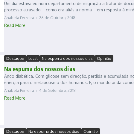
Um dia estava eu num departamento de migração a tratar de docu
processo atrasado – como era aliás a norma – em resposta à minh
Anabela Ferreira
26 de Outubro, 2018
Read More
Destaque
Local
Na espuma dos nossos dias
Opinião
Na espuma dos nossos dias
Ando diabética. Com glicose sem direcção, perdida e acumulada no
energia para o metabolismo dos humanos. E, o mundo anda como o
Anabela Ferreira
4 de Setembro, 2018
Read More
Destaque
Na espuma dos nossos dias
Opinião