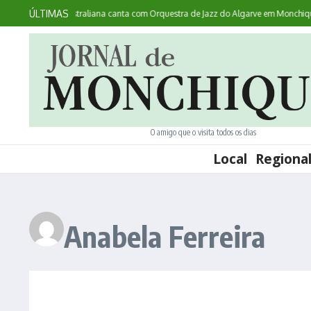
Ir para o conteúdo
ÚLTIMAS
ui Acontece: australiana canta com Orquestra de Jazz do Algarve em Monchique
O amigo que o visita todos os dias
Local
Regiona
Anabela Ferreira