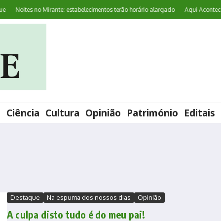
Noites no Mirante: estabelecimentos terão horário alargado
Aqui Acontece: ‘
l
Ciência
Cultura
Opinião
Património
Editais
Destaque
Na espuma dos nossos dias
Opinião
A culpa disto tudo é do meu pai!