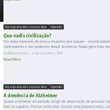
Na espuma dos nossos dias
Opinião
Quo vadis civilização?
Por entre tremores de terra e furacões que matam – incontrolávei
controlamos e não podemos deixar acontecer. Nada gera mais med
Anabela Ferreira
6 de Dezembro, 2017
Read More
Na espuma dos nossos dias
Opinião
A demência de Alzheimer
Quase a terminar um período longo de observação de pessoas com 
lhes os sapatos. Pensar como eles. Escrevi uma pequena nota, co