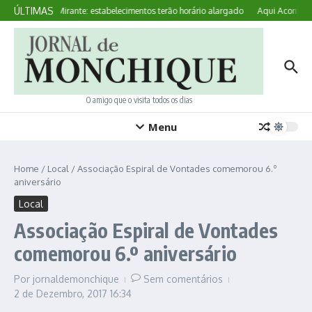
Ir para o conteúdo
ÚLTIMAS
Noites no Mirante: estabelecimentos terão horário alargado
Aqui Acontece:
O amigo que o visita todos os dias
Menu
Home
/
Local
/
Associação Espiral de Vontades comemorou 6.º
aniversário
Local
Associação Espiral de Vontades
comemorou 6.º aniversário
Por
jornaldemonchique
Sem comentários
2 de Dezembro, 2017
16:34