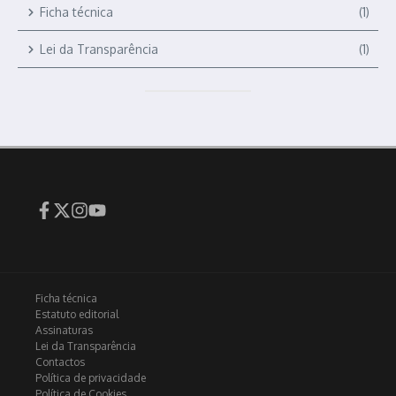
Ficha técnica
(1)
Lei da Transparência
(1)
Ficha técnica
Estatuto editorial
Assinaturas
Lei da Transparência
Contactos
Política de privacidade
Política de Cookies